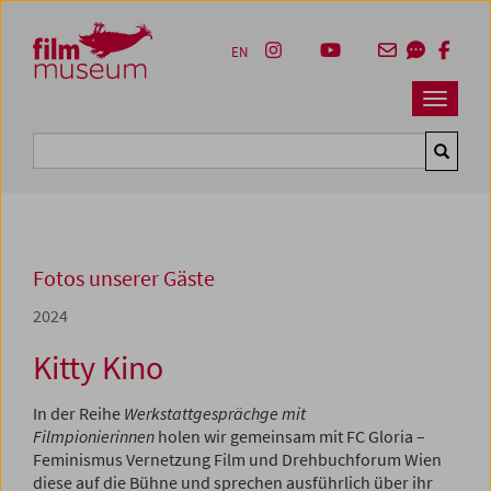
Accesskey [1]
Accesskey [4]
Accesskey [2]
Accesskey [3]
Zum Inhalt
Zum Hauptmenü
Zur Servicenavigation
Zum Suche
EN
Navbar 
Suche
Fotos unserer Gäste
2024
Kitty Kino
In der Reihe
Werkstattgesprächge mit
Filmpionierinnen
holen wir gemeinsam mit FC Gloria –
Feminismus Vernetzung Film und Drehbuchforum Wien
diese auf die Bühne und sprechen ausführlich über ihr