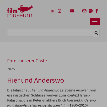
Accesskey [1]
Accesskey [4]
Accesskey [2]
Accesskey [3]
Zum Inhalt
Zum Hauptmenü
Zur Servicenavigation
Zum Suche
EN
Navbar 
Suche
Fotos unserer Gäste
2025
Hier und Anderswo
Die Filmschau
Hier und Anderswo
zeigt eine Auswahl von
essayistischen Schlüsselwerken zum Kontext Israel–
Palästina, die in Peter Grabhers Buch
Hier und Anderswo.
Palästina–Israel im essayistischen Film
(1960–2010)