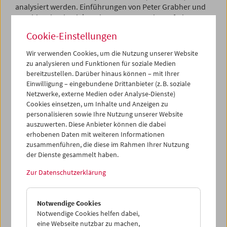
analysiert werden. Einführungen von Peter Grabher und
Gerald Weber begleiten das Programm, der Auftakt am
13. März 2025 fand in Anwesenheit von Filmemacher Dan
Cookie-Einstellungen
Geva statt.
Wir verwenden Cookies, um die Nutzung unserer Website
Programm
März / April 2025 - Hier und Anderswo
zu analysieren und Funktionen für soziale Medien
bereitzustellen. Darüber hinaus können – mit Ihrer
Einwilligung – eingebundene Drittanbieter (z. B. soziale
Netzwerke, externe Medien oder Analyse-Dienste)
Cookies einsetzen, um Inhalte und Anzeigen zu
personalisieren sowie Ihre Nutzung unserer Website
auszuwerten. Diese Anbieter können die dabei
erhobenen Daten mit weiteren Informationen
zusammenführen, die diese im Rahmen Ihrer Nutzung
der Dienste gesammelt haben.
Zur Datenschutzerklärung
Notwendige Cookies
Notwendige Cookies helfen dabei,
eine Webseite nutzbar zu machen,