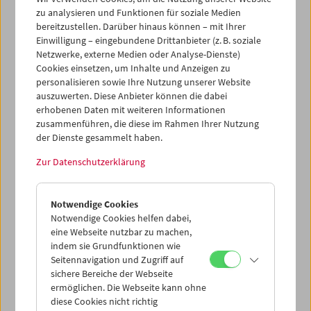
den digital erschlossenen Filmen und Fotos der Alliierten
zu analysieren und Funktionen für soziale Medien
für die interessierte Öffentlichkeit zugänglich gemacht.
bereitzustellen. Darüber hinaus können – mit Ihrer
Die Präsentation am 6. Mai 2025 mit Michael Loebenstein
Einwilligung – eingebundene Drittanbieter (z. B. soziale
(Österreichisches Filmmuseum), Ingo Zechner (Ludwig
Netzwerke, externe Medien oder Analyse-Dienste)
Boltzmann Institute for Digital History) und Tobias
Cookies einsetzen, um Inhalte und Anzeigen zu
Ebbrecht-Hartmann (The Hebrew University of
personalisieren sowie Ihre Nutzung unserer Website
auszuwerten. Diese Anbieter können die dabei
Jerusalem) gab Einblicke in die Hintergründe.
erhobenen Daten mit weiteren Informationen
zusammenführen, die diese im Rahmen Ihrer Nutzung
Programm
Mai / Juni 2025 - Gewaltbilder zeigen
der Dienste gesammelt haben.
Zur Datenschutzerklärung
Notwendige Cookies
Notwendige Cookies helfen dabei,
eine Webseite nutzbar zu machen,
indem sie Grundfunktionen wie
Seitennavigation und Zugriff auf
sichere Bereiche der Webseite
ermöglichen. Die Webseite kann ohne
diese Cookies nicht richtig