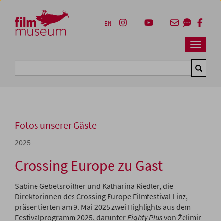
Accesskey [1]
Accesskey [4]
Accesskey [2]
Accesskey [3]
Zum Inhalt
Zum Hauptmenü
Zur Servicenavigation
Zum Suche
EN
Navbar 
Suche
Fotos unserer Gäste
2025
Crossing Europe zu Gast
Sabine Gebetsroither und Katharina Riedler, die
Direktorinnen des Crossing Europe Filmfestival Linz,
präsentierten am 9. Mai 2025 zwei Highlights aus dem
Festivalprogramm 2025, darunter
Eighty Plus
von Želimir