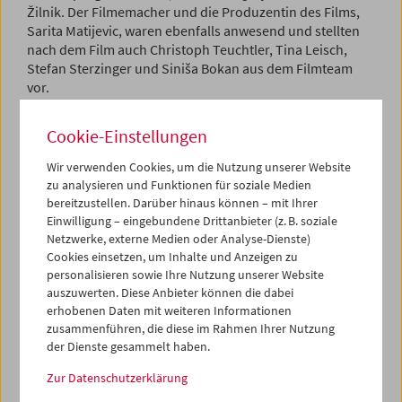
Žilnik. Der Filmemacher und die Produzentin des Films,
Sarita Matijevic, waren ebenfalls anwesend und stellten
nach dem Film auch Christoph Teuchtler, Tina Leisch,
Stefan Sterzinger und Siniša Bokan aus dem Filmteam
vor.
Programm
Mai / Juni 2025 - Crossing Europe
Cookie-Einstellungen
Wir verwenden Cookies, um die Nutzung unserer Website
zu analysieren und Funktionen für soziale Medien
bereitzustellen. Darüber hinaus können – mit Ihrer
Einwilligung – eingebundene Drittanbieter (z. B. soziale
Netzwerke, externe Medien oder Analyse-Dienste)
Cookies einsetzen, um Inhalte und Anzeigen zu
personalisieren sowie Ihre Nutzung unserer Website
auszuwerten. Diese Anbieter können die dabei
erhobenen Daten mit weiteren Informationen
zusammenführen, die diese im Rahmen Ihrer Nutzung
der Dienste gesammelt haben.
Zur Datenschutzerklärung