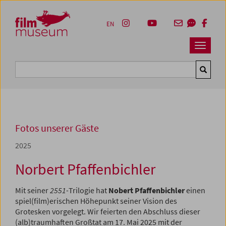
Accesskey [1]
Accesskey [4]
Accesskey [2]
Accesskey [3]
Zum Inhalt
Zum Hauptmenü
Zur Servicenavigation
Zum Suche
EN
Navbar 
Suche
Fotos unserer Gäste
2025
Norbert Pfaffenbichler
Mit seiner
2551-
Trilogie hat
Nobert Pfaffenbichler
einen
spiel(film)erischen Höhepunkt seiner Vision des
Grotesken vorgelegt. Wir feierten den Abschluss dieser
(alb)traumhaften Großtat am 17. Mai 2025 mit der