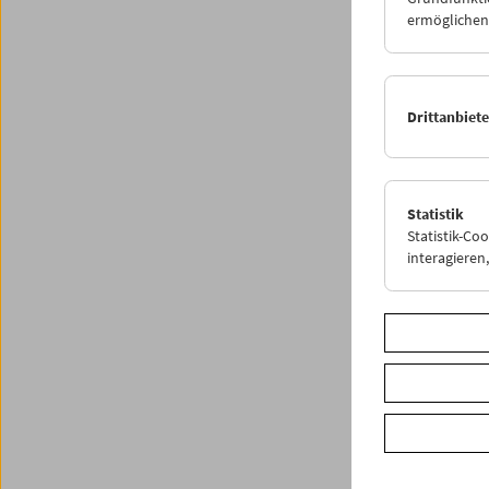
Progr
ermöglichen.
Drittanbiet
Statistik
Statistik-Co
interagiere
< zurüc