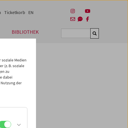
m
Ticketkorb
EN
BIBLIOTHEK
Suchen
 soziale Medien
 (z. B. soziale
gen zu
e dabei
 Nutzung der
en, die
 in
ai 2025
k.