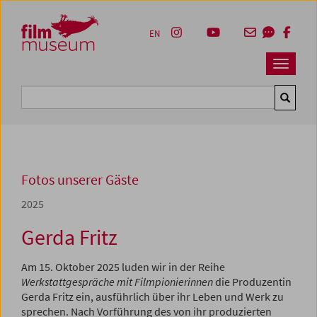
Accesskey [1]
Accesskey [4]
Accesskey [2]
Accesskey [3]
Zum Inhalt
Zum Hauptmenü
Zur Servicenavigation
Zum Suche
EN
Navbar 
Suche
Fotos unserer Gäste
2025
Gerda Fritz
Am 15. Oktober 2025 luden wir in der Reihe
Werkstattgespräche mit Filmpionierinnen
die Produzentin
Gerda Fritz ein, ausführlich über ihr Leben und Werk zu
sprechen. Nach Vorführung des von ihr produzierten