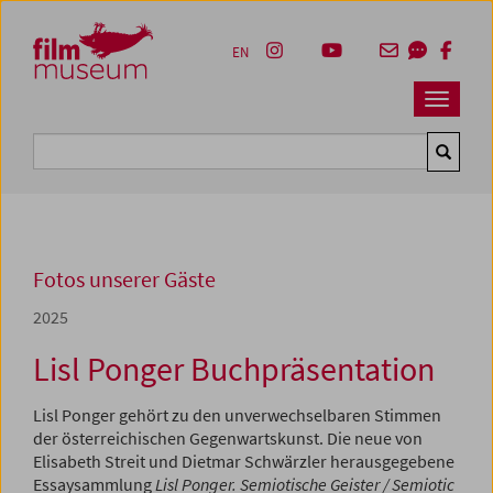
Accesskey [1]
Accesskey [4]
Accesskey [2]
Accesskey [3]
Zum Inhalt
Zum Hauptmenü
Zur Servicenavigation
Zum Suche
EN
Navbar 
Suche
Fotos unserer Gäste
2025
Lisl Ponger Buchpräsentation
Lisl Ponger gehört zu den unverwechselbaren Stimmen
der österreichischen Gegenwartskunst. Die neue von
Elisabeth Streit und Dietmar Schwärzler herausgegebene
Essaysammlung
Lisl Ponger. Semiotische Geister / Semiotic