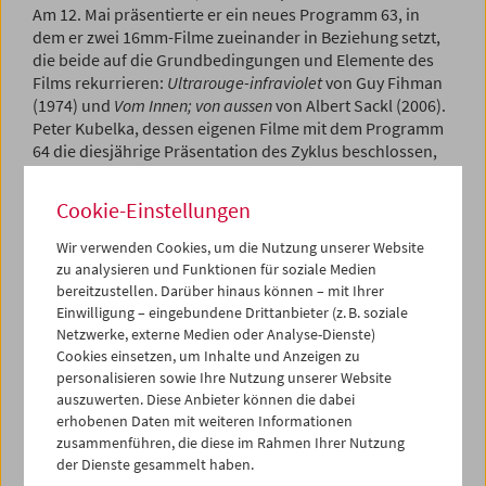
Am 12. Mai präsentierte er ein neues Programm 63, in
dem er zwei 16mm-Filme zueinander in Beziehung setzt,
die beide auf die Grundbedingungen und Elemente des
Films rekurrieren:
Ultrarouge-infraviolet
von Guy Fihman
(1974) und
Vom Innen; von aussen
von Albert Sackl (2006).
Peter Kubelka, dessen eigenen Filme mit dem Programm
64 die diesjährige Präsentation des Zyklus beschlossen,
hielt zu beiden Veranstaltungen eine Einführung. Albert
Sackl war zur Aufführung seines Films anwesend.
Cookie-Einstellungen
Programm
Mai / Juni 2026 - Was ist Film
Wir verwenden Cookies, um die Nutzung unserer Website
zu analysieren und Funktionen für soziale Medien
bereitzustellen. Darüber hinaus können – mit Ihrer
Einwilligung – eingebundene Drittanbieter (z. B. soziale
Netzwerke, externe Medien oder Analyse-Dienste)
Cookies einsetzen, um Inhalte und Anzeigen zu
personalisieren sowie Ihre Nutzung unserer Website
auszuwerten. Diese Anbieter können die dabei
erhobenen Daten mit weiteren Informationen
zusammenführen, die diese im Rahmen Ihrer Nutzung
der Dienste gesammelt haben.