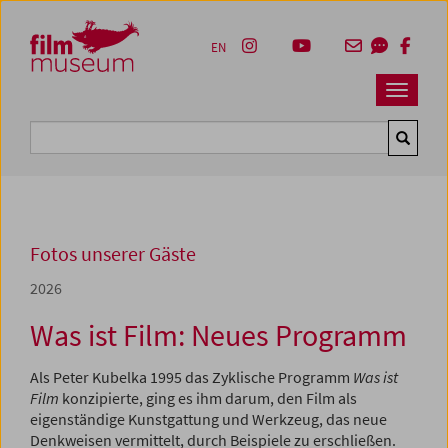
Accesskey [1]
Accesskey [4]
Accesskey [2]
Accesskey [3]
Zum Inhalt
Zum Hauptmenü
Zur Servicenavigation
Zum Suche
EN
Navbar 
Suche
Fotos unserer Gäste
2026
Was ist Film: Neues Programm
Als Peter Kubelka 1995 das Zyklische Programm
Was ist
Film
konzipierte, ging es ihm darum, den Film als
eigenständige Kunstgattung und Werkzeug, das neue
Denkweisen vermittelt, durch Beispiele zu erschließen.