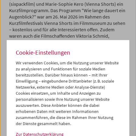
(sixpackfilm) und Marie-Sophie Kero (Vienna Shorts) ein
Kurzfilmprogramm. Das Programm "Wie lange dauert ein
Augenblick?" war am 26. Mai 2026 im Rahmen des
Kurzfilmfestivals Vienna Shorts im Filmmuseum zu sehen
– kostenlos und für alle Interessierten offen. Zudem
waren auch die Filmschaffenden Viktoria Schmid,
Christiana Perschon und Bernd Oppl zu Gast und wurden
von der Klasse während der Veranstaltung interviewt.
Cookie-Einstellungen
Wir verwenden Cookies, um die Nutzung unserer Website
zu analysieren und Funktionen für soziale Medien
bereitzustellen. Darüber hinaus können – mit Ihrer
Einwilligung – eingebundene Drittanbieter (z. B. soziale
Netzwerke, externe Medien oder Analyse-Dienste)
Cookies einsetzen, um Inhalte und Anzeigen zu
personalisieren sowie Ihre Nutzung unserer Website
auszuwerten. Diese Anbieter können die dabei
erhobenen Daten mit weiteren Informationen
zusammenführen, die diese im Rahmen Ihrer Nutzung
der Dienste gesammelt haben.
Zur Datenschutzerklärung