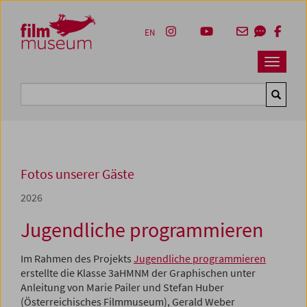
Accesskey [1]
Accesskey [4]
Accesskey [2]
Accesskey [3]
Zum Inhalt
Zum Hauptmenü
Zur Servicenavigation
Zum Suche
EN
Navbar 
Suche
Fotos unserer Gäste
2026
Jugendliche programmieren
Im Rahmen des Projekts
Jugendliche programmieren
erstellte die Klasse 3aHMNM der Graphischen unter
Anleitung von Marie Pailer und Stefan Huber
(Österreichisches Filmmuseum), Gerald Weber