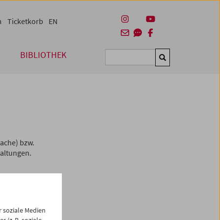
m
Ticketkorb
EN
BIBLIOTHEK
Suchen
ache) bzw.
taltungen.
rmiert etwa
ngsprojekte.
 soziale Medien