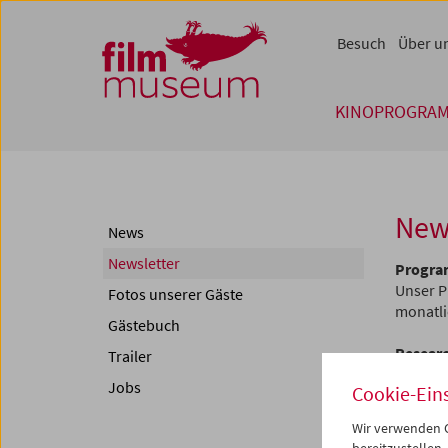
Accesskey [1]
Accesskey [4]
Accesskey [2]
Accesskey [3]
Zum Inhalt
Zum Hauptmenü
Zur Servicenavigation
Zum Suche
Besuch
Über u
KINOPROGRA
New
News
Newsletter
Progra
Unser P
Fotos unserer Gäste
monatli
Gästebuch
Researc
Trailer
Unser W
Jobs
Cookie-Ein
zweimon
Wir verwenden C