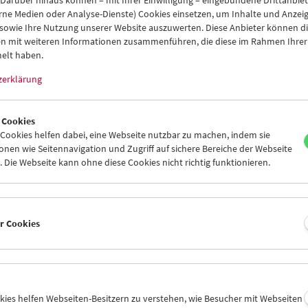
 Darüber hinaus können – mit Ihrer Einwilligung – eingebundene Drittanbieter
istrierte Nutzer*innen empfehlen wir die Anmeldung zu unseren Ne
rne Medien oder Analyse-Dienste) Cookies einsetzen, um Inhalte und Anzei
ilmmuseum
. So haben Sie Überblick über Ihre Newsletter-Abonne
 sowie Ihre Nutzung unserer Website auszuwerten. Diese Anbieter können di
gen jederzeit selbst vornehmen.
n mit weiteren Informationen zusammenführen, die diese im Rahmen Ihrer
elt haben.
e
Nachname
zerklärung
 Cookies
Audio Player
ookies helfen dabei, eine Webseite nutzbar zu machen, indem sie
Reload
nen wie Seitennavigation und Zugriff auf sichere Bereiche der Webseite
 Die Webseite kann ohne diese Cookies nicht richtig funktionieren.
ID uthplsl
hte folgende Newsletter erhalten: *
er Cookies
gramm (Deutsch)
ramm (Englisch)
arch Education Publication (Deutsch)
arch Education Publication (Englisch)
okies helfen Webseiten-Besitzern zu verstehen, wie Besucher mit Webseiten