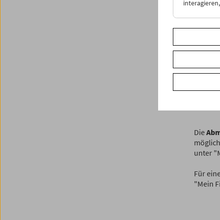
interagiere
Ich 
Adre
zuko
Dien
werd
Sie 
Die
Abm
möglich
unter "
Für ein
"Mein F