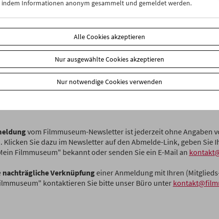
n, indem Informationen anonym gesammelt und gemeldet werden.
stimme zu, dass das Filmmuseum meine personenbezogenen Daten
sse) verarbeitet, um mir den/die oben ausgewählten Filmmuseum-
Alle Cookies akzeptieren
mmen zu lassen. Zum Versand der Newsletter nimmt das Filmmus
stleistungen von
Mailchimp
in Anspruch, die hier von Ihnen ange
en zur Auftragsverarbeitung an dieses Unternehmen weitergegeben
Nur ausgewählte Cookies akzeptieren
auch unsere
Datenschutzerklärung
.*
Nur notwendige Cookies verwenden
eldung
vom Filmmuseum-Newsletter ist jederzeit ohne Angaben 
. Klicken Sie dazu im Newsletter auf den Abmelde-Link, geben Sie
Mein Filmmuseum" bekannt oder senden Sie ein E-Mail an
kontakt
e
nachträgliche Verknüpfung
einer Anmeldung mit Ihren (Mitglieds
ilmmuseum" kontaktieren Sie bitte unser Büro unter
kontakt@fil