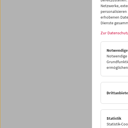
bereitzustellen.
Für reg
Netzwerke, exte
Mein F
personalisieren
Änderun
erhobenen Date
Dienste gesamm
Vornam
Zur Datenschut
Notwendige
Notwendige C
Grundfunktio
ermöglichen.
Captcha 
Ich möc
Drittanbiet
Pro
Prog
Rese
Statistik
Rese
Statistik-Co