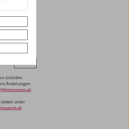
 (Name und E-Mail-
Newsletter
eum die
gebenen Daten
. Bitte beachten
Anmelden
von Gründen
 Ihre Änderungen
@filmmuseum.at
.
-)daten unter
mmuseum.at
.