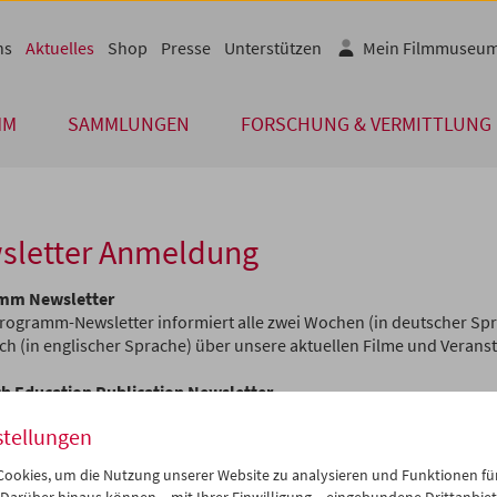
ns
Aktuelles
Shop
Presse
Unterstützen
Mein Filmmuseu
MM
SAMMLUNGEN
FORSCHUNG & VERMITTLUNG
sletter Anmeldung
mm Newsletter
rogramm-Newsletter informiert alle zwei Wochen (in deutscher Spr
ch (in englischer Sprache) über unsere aktuellen Filme und Verans
h Education Publication Newsletter
issenschafts-Newsletter richtet sich an ein Fachpublikum und info
stellungen
atlich über Publikationen, Symposien, Forschungs- und Vermittlu
ookies, um die Nutzung unserer Website zu analysieren und Funktionen für