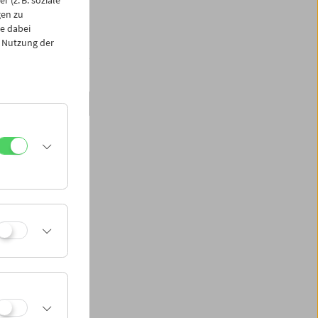
 (z. B. soziale
wslettern unter
gen zu
ments und können
e dabei
 Nutzung der