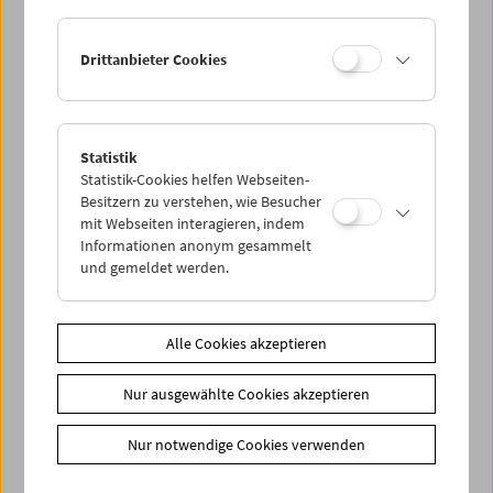
Ihre Mitgliedschaft und Ihren Zehnerblock nutzen.
Ermäßigte Tickets, nonstop- und weitere Freikarten
können online nur reserviert werden. Die Ausgabe erfolgt
Drittanbieter Cookies
ausschließlich an der Kassa.
Weitere Informationen zu unseren Tickets und
Mitgliedschaften finden Sie
hier
.
Statistik
Statistik-Cookies helfen Webseiten-
Besitzern zu verstehen, wie Besucher
mit Webseiten interagieren, indem
Informationen anonym gesammelt
und gemeldet werden.
Alle Cookies akzeptieren
Spielplan
Vorschau Sept / Okt 2026
Nur ausgewählte Cookies akzeptieren
Regelmäßige Programme
Nur notwendige Cookies verwenden
Programmarchiv
Ticketinformationen