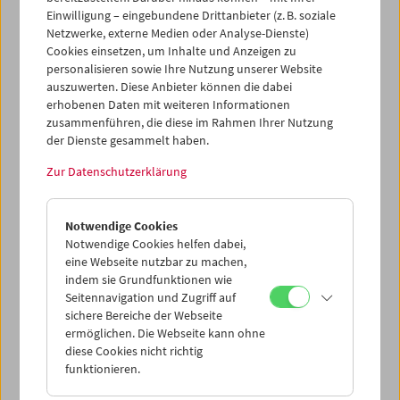
Einwilligung – eingebundene Drittanbieter (z. B. soziale
Netzwerke, externe Medien oder Analyse-Dienste)
Cookies einsetzen, um Inhalte und Anzeigen zu
personalisieren sowie Ihre Nutzung unserer Website
auszuwerten. Diese Anbieter können die dabei
Ticketkorb Kauf
erhobenen Daten mit weiteren Informationen
zusammenführen, die diese im Rahmen Ihrer Nutzung
der Dienste gesammelt haben.
Leer
Zur Datenschutzerklärung
Ticketkorb Reservierung
Notwendige Cookies
Notwendige Cookies helfen dabei,
Leer
eine Webseite nutzbar zu machen,
indem sie Grundfunktionen wie
Seitennavigation und Zugriff auf
> Weitere Karten hinzufügen / Spielplan
sichere Bereiche der Webseite
ermöglichen. Die Webseite kann ohne
Ticketpreise
: Mitglieder
EUR 5,50
ohne Mitgliedschaft
diese Cookies nicht richtig
EUR 10,50
funktionieren.
Nach Registrierung unter
Mein Filmmuseum
können Sie