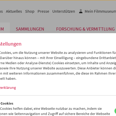
ns
Aktuelles
Shop
Presse
Unterstützen
Mein Filmmuseu
MM
SAMMLUNGEN
FORSCHUNG & VERMITTLUNG
stellungen
ookies, um die Nutzung unserer Website zu analysieren und Funktionen für
 Darüber hinaus können – mit Ihrer Einwilligung – eingebundene Drittanbieter
rne Medien oder Analyse-Dienste) Cookies einsetzen, um Inhalte und Anzei
 sowie Ihre Nutzung unserer Website auszuwerten. Diese Anbieter können di
n mit weiteren Informationen zusammenführen, die diese im Rahmen Ihrer
elt haben.
e innocence (Mord-Skizzen)
essua
zerklärung
 Cookies
ookies helfen dabei, eine Webseite nutzbar zu machen, indem sie
nen wie Seitennavigation und Zugriff auf sichere Bereiche der Webseite