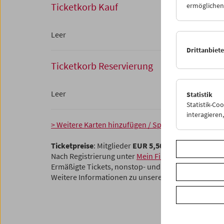
Ticketkorb Kauf
ermöglichen.
Leer
Drittanbiet
Ticketkorb Reservierung
Leer
Statistik
Statistik-Co
interagiere
> Weitere Karten hinzufügen / Spielplan
Ticketpreise
: Mitglieder
EUR 5,50
ohne Mitgliedsch
Nach Registrierung unter
Mein Filmmuseum
können 
Ermäßigte Tickets, nonstop- und weitere Freikarten
Weitere Informationen zu unseren Tickets und Mitg