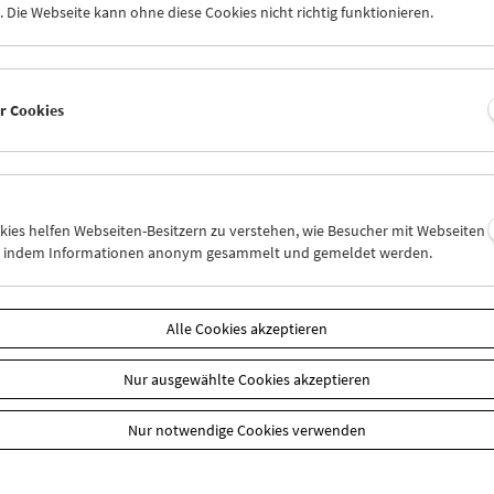
 Die Webseite kann ohne diese Cookies nicht richtig funktionieren.
er Cookies
okies helfen Webseiten-Besitzern zu verstehen, wie Besucher mit Webseiten
n, indem Informationen anonym gesammelt und gemeldet werden.
aft
EUR 10,50
Alle Cookies akzeptieren
Sie Ihre Mitgliedschaft und Ihren Zehnerblock nutzen.
 können online nur reserviert werden. Die Ausgabe erfolgt ausschli
Nur ausgewählte Cookies akzeptieren
liedschaften finden Sie
hier
.
Nur notwendige Cookies verwenden