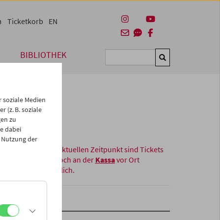
m
Ticketkorb
EN
BIBLIOTHEK
Suchen
 soziale Medien
 (z. B. soziale
gen zu
e dabei
 Nutzung der
Zum aktuellen Zeitpunkt sind Tickets
nur noch an der
Kassa
vor Ort
erhältlich.