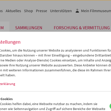
ns
Aktuelles
Shop
Presse
Unterstützen
Mein Filmmuseu
MM
SAMMLUNGEN
FORSCHUNG & VERMITTLUNG
stellungen
ookies, um die Nutzung unserer Website zu analysieren und Funktionen für
Die von Ihnen angeforderte Seite konnte
 Darüber hinaus können – mit Ihrer Einwilligung – eingebundene Drittanbieter
rne Medien oder Analyse-Dienste) Cookies einsetzen, um Inhalte und Anzei
 sowie Ihre Nutzung unserer Website auszuwerten. Diese Anbieter können di
de dafür könnten sein, dass Sie eine falsche oder veraltete URL au
n mit weiteren Informationen zusammenführen, die diese im Rahmen Ihrer
einmal. Oder aber wir haben die betreffende Seite archi
elt haben.
zerklärung
Vielleicht können Sie den von Ihnen gewünschten Inhal
www.filmmuseum.at
 Cookies
ookies helfen dabei, eine Webseite nutzbar zu machen, indem sie
nen wie Seitennavigation und Zugriff auf sichere Bereiche der Webseite