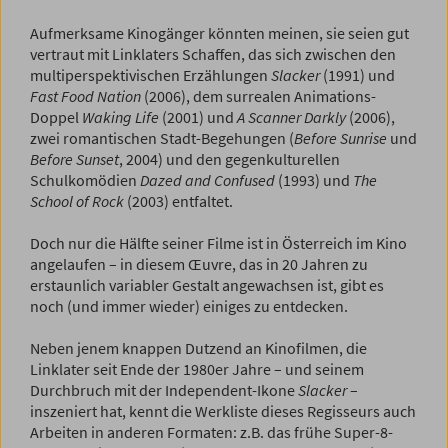
Aufmerksame Kinogänger könnten meinen, sie seien gut
vertraut mit Linklaters Schaffen, das sich zwischen den
multiperspektivischen Erzählungen
Slacker
(1991) und
Fast Food Nation
(2006), dem surrealen Animations-
Doppel
Waking Life
(2001) und
A Scanner Darkly
(2006),
zwei romantischen Stadt-Begehungen (
Before Sunrise
und
Before Sunset
, 2004) und den gegenkulturellen
Schulkomödien
Dazed and Confused
(1993) und
The
School of Rock
(2003) entfaltet.
Doch nur die Hälfte seiner Filme ist in Österreich im Kino
angelaufen – in diesem Œuvre, das in 20 Jahren zu
erstaunlich variabler Gestalt angewachsen ist, gibt es
noch (und immer wieder) einiges zu entdecken.
Neben jenem knappen Dutzend an Kinofilmen, die
Linklater seit Ende der 1980er Jahre – und seinem
Durchbruch mit der Independent-Ikone
Slacker
–
inszeniert hat, kennt die Werkliste dieses Regisseurs auch
Arbeiten in anderen Formaten: z.B. das frühe Super-8-