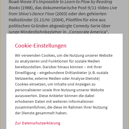
Road-Movie
It’s Impossible to Learn to Plow by Reading
Books
(1988), das dokumentarische Post-9/11-Video
Live
from Shiva’s Dance Floor
(2003) oder den gefeierten
Halbstünder
$5.15/Hr.
(2004), Pilotfilm für eine aus
politischen Gründen abgewürgte Comedy-Serie über
junge Mindestlohnbezieher in „Corporate America“.
Linklater, geboren 1960 im texanischen Houston, weiß,
Cookie-Einstellungen
wovon er spricht, wenn er von unterbezahlter Arbeit
Wir verwenden Cookies, um die Nutzung unserer Website
erzählt: Anfang der Achtziger verdiente er sich
zu analysieren und Funktionen für soziale Medien
zweieinhalb Jahre lang seinen Lebensunterhalt auf einer
bereitzustellen. Darüber hinaus können – mit Ihrer
Ölbohrinsel im Golf von Mexiko.
Einwilligung – eingebundene Drittanbieter (z. B. soziale
Netzwerke, externe Medien oder Analyse-Dienste)
Die Flexibilität des jugendlichen Gelegenheitsarbeiters
Cookies einsetzen, um Inhalte und Anzeigen zu
hat sich Richard Linklater auch als Filmemacher bewahrt:
personalisieren sowie Ihre Nutzung unserer Website
Er fertigt kritische, politisch differenzierte Amerika-
auszuwerten. Diese Anbieter können die dabei
Analysen, philosophische Reisefilme und exzentrische
erhobenen Daten mit weiteren Informationen
Teenager-Lustspiele mit ebenso großer Detailfreude wie
zusammenführen, die diese im Rahmen Ihrer Nutzung
Kammerspiele (
Tape
, 2001), Neo-Western (
The Newton
der Dienste gesammelt haben.
Boys
, 1998) und kleine Straßendramen (
SubUrbia
, 1996).
Zur Datenschutzerklärung
Seine stilistische Bandbreite ist allerdings auch auf die