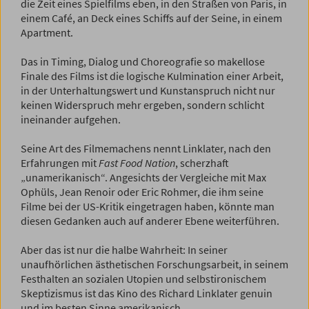
die Zeit eines Spielfilms eben, in den Straßen von Paris, in
einem Café, an Deck eines Schiffs auf der Seine, in einem
Apartment.
Das in Timing, Dialog und Choreografie so makellose
Finale des Films ist die logische Kulmination einer Arbeit,
in der Unterhaltungswert und Kunstanspruch nicht nur
keinen Widerspruch mehr ergeben, sondern schlicht
ineinander aufgehen.
Seine Art des Filmemachens nennt Linklater, nach den
Erfahrungen mit
Fast Food Nation
, scherzhaft
„unamerikanisch“. Angesichts der Vergleiche mit Max
Ophüls, Jean Renoir oder Eric Rohmer, die ihm seine
Filme bei der US-Kritik eingetragen haben, könnte man
diesen Gedanken auch auf anderer Ebene weiterführen.
Aber das ist nur die halbe Wahrheit: In seiner
unaufhörlichen ästhetischen Forschungsarbeit, in seinem
Festhalten an sozialen Utopien und selbstironischem
Skeptizismus ist das Kino des Richard Linklater genuin
und im besten Sinne amerikanisch.