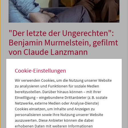
"Der letzte der Ungerechten":
Benjamin Murmelstein, gefilmt
von Claude Lanzmann
Cookie-Einstellungen
14. Oktober 2007
Wir verwenden Cookies, um die Nutzung unserer Website
Ein außergewöhnliches, bisher nicht veröffentlichtes
zu analysieren und Funktionen für soziale Medien
Filmdokument aus dem Jahr 1975 erlebt im
bereitzustellen. Darüber hinaus können – mit Ihrer
Österreichischen Filmmuseum seine erste
Einwilligung – eingebundene Drittanbieter (z. B. soziale
Kinopräsentation. Der Filmemacher Claude Lanzmann
Netzwerke, externe Medien oder Analyse-Dienste)
drehte im Zuge der Arbeit an seinem epochalen Werk
Cookies einsetzen, um Inhalte und Anzeigen zu
Shoah
in Rom ein langes und beeindruckendes Gespräch
personalisieren sowie Ihre Nutzung unserer Website
mit dem Wiener Rabbiner Benjamin Murmelstein (1905–
auszuwerten. Diese Anbieter können die dabei
erhobenen Daten mit weiteren Informationen
1989).