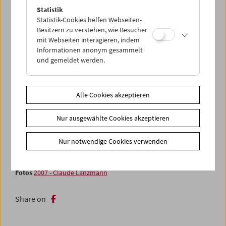
Murmelstein berichten.
Statistik
Statistik-Cookies helfen Webseiten-
Eine gemeinsame Veranstaltung mit dem Wiener
Besitzern zu verstehen, wie Besucher
Wiesenthal Institut für Holocaust-Studien, in Kooperation
mit Webseiten interagieren, indem
mit der Israelitischen Kultusgemeinde Wien, dem Jüdischen
Informationen anonym gesammelt
Museum Wien und dem United States Holocaust Memorial
und gemeldet werden.
Museum.
Teile des Filmmaterials sind bis 21. Oktober im Rahmen der
Alle Cookies akzeptieren
Ausstellung "Ordnung muss sein. Das Archiv der
Israelitischen Kultusgemeinde Wien" im
Jüdischen Museum
Nur ausgewählte Cookies akzeptieren
zu sehen.
Nur notwendige Cookies verwenden
Zusätzliche Materialien
In person Videodokument
Claude Lanzmann 14. Oktober.2007
Fotos
2007 - Claude Lanzmann
Share on