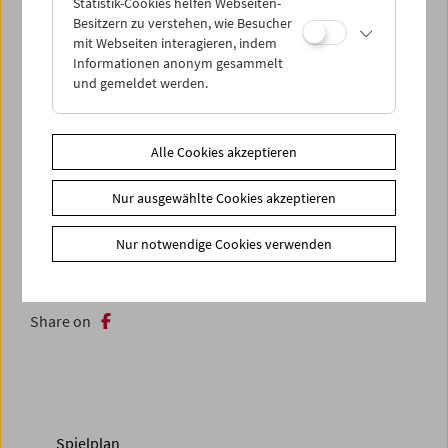
Statistik-Cookies helfen Webseiten-
dem Performativen.
Besitzern zu verstehen, wie Besucher
mit Webseiten interagieren, indem
Die Kamera wird als natürliche Erweiterung unserer
Informationen anonym gesammelt
physischen Eigenschaften betrachtet: „Die Hingabe an
und gemeldet werden.
den magischen Mechanismus der Maschinen erlaubt uns,
die menschliche Vorstellungskraft zu überschreiten.“
Alle Cookies akzeptieren
Eine gemeinsame Veranstaltung mit sixpackfilm. Mit Dank
an Brigitta Burger-Utzer
Nur ausgewählte Cookies akzeptieren
Zusätzliche Materialien
Nur notwendige Cookies verwenden
Fotos
2006 - In person: Józef Robakowski
Share on
Spielplan