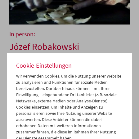
In person:
Józef Robakowski
Cookie-Einstellungen
26. und 27. April 2006
Wir verwenden Cookies, um die Nutzung unserer Website
Józef Robakowski, geboren 1939, zählt zu den
zu analysieren und Funktionen für soziale Medien
wichtigsten Persönlichkeiten der polnischen Kunst. Er ist
bereitzustellen. Darüber hinaus können – mit Ihrer
Einwilligung – eingebundene Drittanbieter (z. B. soziale
Filmemacher, bildender Künstler und Initiator
Netzwerke, externe Medien oder Analyse-Dienste)
bedeutender Künstlergruppierungen.
Cookies einsetzen, um Inhalte und Anzeigen zu
personalisieren sowie Ihre Nutzung unserer Website
Robakowskis Filme und Videos stehen in einer
auszuwerten. Diese Anbieter können die dabei
lebendigen Beziehung zum Konstruktivismus und zur
erhobenen Daten mit weiteren Informationen
polnischen Moderne der 1930er Jahre; zugleich befinden
zusammenführen, die diese im Rahmen Ihrer Nutzung
sie sich in starkem Austausch mit der internationalen
der Dienste gesammelt haben.