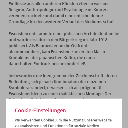
Einflüsse aus allen anderen Künsten ebenso wie aus
Religion, Anthropologie und Psychologie im Kino zu
vereinen trachtete und damit eine entscheidende
Grundlage für den weiteren Verlauf des Mediums schuf.
Eisenstein entstammte einer jüdischen Architektenfamilie
und wurde erst durch den Bürgerkrieg im Jahr 1918
politisiert. Als Baumeister an die Ostfront
abkommandiert, kam Eisenstein zum ersten Mal in
Kontakt mit der japanischen Kultur, die einen
dauerhaften Eindruck bei ihm hinterließ.
Insbesondere die Ideogramme der Zeichenschrift, deren
Bedeutung sich je nach Kombination der einzelnen
Symbole verändert, erwiesen sich als prägend für
Eisensteins Ideen zu einer dialektischen Montage: Der
Schnitt ermöglicht eine Synthese; aus der
Gegenüberstellung zweier Einstellungen wird eine dritte,
Cookie-Einstellungen
höhere symbolische Bedeutung gewonnen: Die
Niederschlagung eines Arbeiteraufstands am Höhepunkt
Wir verwenden Cookies, um die Nutzung unserer Website
von Eisensteins Debüt
Streik
(1924) wird mit Bildern einer
zu analysieren und Funktionen für soziale Medien