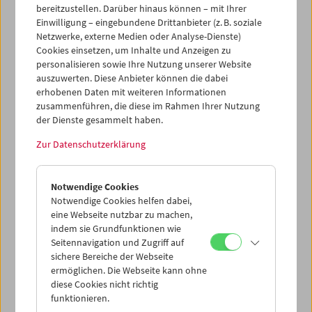
Viehschlachtung kontrastiert.
bereitzustellen. Darüber hinaus können – mit Ihrer
Einwilligung – eingebundene Drittanbieter (z. B. soziale
Beim Proletkult-Theater, wo er nach Kriegsende eher
Netzwerke, externe Medien oder Analyse-Dienste)
zufällig als Kulissenmaler und -konstrukteur gelandet
Cookies einsetzen, um Inhalte und Anzeigen zu
war, stieg Eisenstein Anfang der zwanziger Jahre schnell
personalisieren sowie Ihre Nutzung unserer Website
zum Regisseur auf, aber das Medium Theater war ihm zu
auszuwerten. Diese Anbieter können die dabei
unflexibel. Unter dem Einfluss von Dziga Vertovs
erhobenen Daten mit weiteren Informationen
experimentellen Wochenschauen und Lev Kulešovs
zusammenführen, die diese im Rahmen Ihrer Nutzung
der Dienste gesammelt haben.
Montage-Theorien wandte er sich dem Film zu.
Zur Datenschutzerklärung
Der Auslandserfolg von
Streik
brachte ihm einen neuen
Filmauftrag ein, der die Revolution von 1905 zum Thema
hatte.
Panzerkreuzer Potemkin
wurde weltweit als Instant-
Notwendige Cookies
Meilenstein gefeiert und erhob Eisenstein in den Rang
Notwendige Cookies helfen dabei,
einer globalen Berühmtheit. Der Folgeauftrag zu einem
eine Webseite nutzbar zu machen,
Film über die Oktoberrevolution führte jedoch zu ersten
indem sie Grundfunktionen wie
Problemen mit der Staatsbürokratie:
Oktober
ist die
Seitennavigation und Zugriff auf
umfassendste Demonstration von Eisensteins Schnitt-
sichere Bereiche der Webseite
Konzepten, aber kurz vor der Premiere musste er den
ermöglichen. Die Webseite kann ohne
Film radikal kürzen, um den in Ungnade gefallenen
diese Cookies nicht richtig
Hauptprotagonisten Trotzki zu entfernen.
funktionieren.