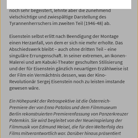
Schreckliche
beginnen. Stalin war vom ersten Teil (1944)
noch sehr begeistert, lehnte aber die zunehmend
vielschichtige und zwiespältige Darstellung des
Tyrannenherrschers im zweiten Teil (1946-48) ab.
Eisenstein selbst erlitt nach Beendigung der Montage
einen Herzanfall, von dem er sich nie mehr erholte. Das
Abschiedswerk bleibt – auch ohne dritten Teil – eine
singuläre Errungenschaft. In seiner extremen, an Ikonen-
Malerei und am Kabuki-Theater geschulten Stilisierung
und der für Eisenstein gänzlich neuartigen Erzählweise ist
der Film ein Vermächtnis dessen, was der Kino-
Revolutionär Sergej Eisenstein noch zu leisten imstande
gewesen wäre.
Ein Höhepunkt der Retrospektive ist die Österreich-
Premiere der von Enno Patalas und dem Filmmuseum
Berlin rekonstruierten Premierenfassung von Panzerkreuzer
Potemkin. Sie wird begleitet von der Neueinspielung der
Filmmusik von Edmund Meisel, die für den Welterfolg des
Films mitverantwortlich war. Darüber hinaus präsentiert