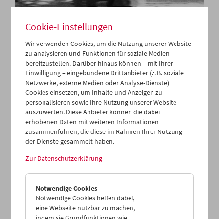
Cookie-Einstellungen
Wir verwenden Cookies, um die Nutzung unserer Website
DVD-Edition Filmmuseum:
zu analysieren und Funktionen für soziale Medien
bereitzustellen. Darüber hinaus können – mit Ihrer
"Klassenverhältnisse" von
Einwilligung – eingebundene Drittanbieter (z. B. soziale
Netzwerke, externe Medien oder Analyse-Dienste)
Jean-Marie Straub und Danièle
Cookies einsetzen, um Inhalte und Anzeigen zu
Huillet
personalisieren sowie Ihre Nutzung unserer Website
auszuwerten. Diese Anbieter können die dabei
erhobenen Daten mit weiteren Informationen
zusammenführen, die diese im Rahmen Ihrer Nutzung
29. Oktober 2007
der Dienste gesammelt haben.
Zur Datenschutzerklärung
Die dritte DVD-Edition des Filmmuseums – nach Vertovs
Entuziazm
und Stroheims
Blind Husbands
– befasst sich
mit einem weiteren Hauptwerk der Kinomoderne:
Notwendige Cookies
Klassenverhältnisse
(1984) ist Jean-Marie Straubs und
Notwendige Cookies helfen dabei,
Danièle Huillets meisterhafte und völlig eigenständige
eine Webseite nutzbar zu machen,
Bearbeitung von Franz Kafkas Roman
Der Verschollene
.
indem sie Grundfunktionen wie