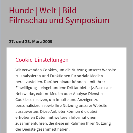
Hunde | Welt | Bild
Filmschau und Symposium
27. und 28. März 2009
Alles Wissen, die Gesamtheit aller Fragen und alle
Cookie-Einstellungen
Antworten sind im Hunde enthalten.
Franz Kafka
Wir verwenden Cookies, um die Nutzung unserer Website
In sämtlichen Epochen der Kunstgeschichte, in der
zu analysieren und Funktionen für soziale Medien
(Hobby-)Fotografie und im Film nimmt der Hund einen
bereitzustellen. Darüber hinaus können – mit Ihrer
singulären Platz ein und spielt eine (manchmal
Einwilligung – eingebundene Drittanbieter (z. B. soziale
verborgene) Hauptrolle: als Begleiter, als Beobachter, als
Netzwerke, externe Medien oder Analyse-Dienste)
Beteiligter, als Zeuge, als Darsteller, als Wächter, als
Cookies einsetzen, um Inhalte und Anzeigen zu
Spielkamerad oder als zufällig anwesender Protagonist.
personalisieren sowie Ihre Nutzung unserer Website
auszuwerten. Diese Anbieter können die dabei
Ausgehend von Hanna Schimeks neuem Buch
erhobenen Daten mit weiteren Informationen
Ohrenzeugen oder Die Hündische Komödie
präsentieren
zusammenführen, die diese im Rahmen Ihrer Nutzung
das Filmmuseum und Synema zwei Programme mit raren
der Dienste gesammelt haben.