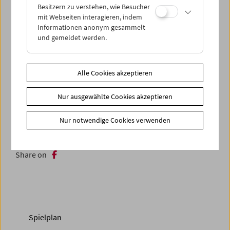
Besitzern zu verstehen, wie Besucher
„Zufallshunde“ begegnen 100 Jahre später ihren
mit Webseiten interagieren, indem
Nachfahren in Vivian Ostrovskys
Public Domain
.
Informationen anonym gesammelt
und gemeldet werden.
„Hunde | Welt | Bild“, kuratiert von Wilbirg Brainin-
Donnenberg und Hanna Schimek, ist eine gemeinsame
Veranstaltung von Synema – Gesellschaft für Film und
Alle Cookies akzeptieren
Medien und dem Filmmuseum.
Nur ausgewählte Cookies akzeptieren
Zusätzliche Materialien
Fotos
2009 - Symposium "Hunde | Welt | Bild"
Nur notwendige Cookies verwenden
Download
Programm Symposium und Filmschau (PDF)
Share on
Spielplan