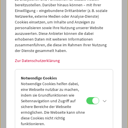
bereitzustellen. Darüber hinaus können – mit Ihrer
Einwilligung – eingebundene Drittanbieter (z. B. soziale
Netzwerke, externe Medien oder Analyse-Dienste)
Cookies einsetzen, um Inhalte und Anzeigen zu
personalisieren sowie Ihre Nutzung unserer Website
Peter Kubelka: Film als
auszuwerten. Diese Anbieter können die dabei
erhobenen Daten mit weiteren Informationen
Ereignis, Film als Sprache,
zusammenführen, die diese im Rahmen Ihrer Nutzung
Denken als Film
der Dienste gesammelt haben.
Zur Datenschutzerklärung
10. November 2002
Notwendige Cookies
Notwendige Cookies helfen dabei,
Nach längerer Wien-Pause – und umfangreichen
eine Webseite nutzbar zu machen,
Vortragsreihen in Paris, London, New York, Toronto und
indem sie Grundfunktionen wie
anderen Städten – hält Peter Kubelka im Filmmuseum
Seitennavigation und Zugriff auf
wieder eine seiner lebendigen, anschaulichen
sichere Bereiche der Webseite
„Performance-Lectures“ zur Theorie und Praxis des
ermöglichen. Die Webseite kann ohne
filmischen Denkens.
diese Cookies nicht richtig
funktionieren.
Der Vortrag findet im Rahmen des internationalen