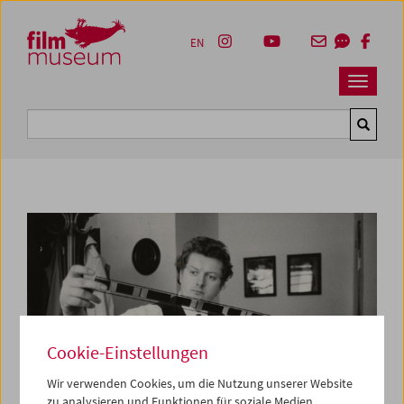
Accesskey [1]
Accesskey [4]
Accesskey [2]
Accesskey [3]
Zum Inhalt
Zum Hauptmenü
Zur Servicenavigation
Zum Suche
EN
Navbar 
Suche
Cookie-Einstellungen
Wir verwenden Cookies, um die Nutzung unserer Website
zu analysieren und Funktionen für soziale Medien