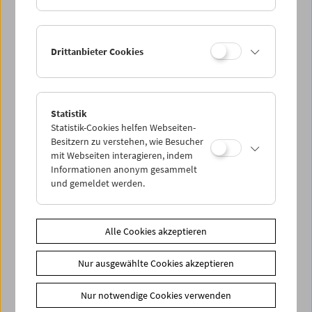
Symposiums "Film / Denken" (8. bis 10. November) statt.
Eine Veranstaltung von SYNEMA – Gesellschaft für Film und
Medien, dem Institut für Wissenschaft und Kunst (IWK) und
Drittanbieter Cookies
dem Institut für Philosophie der Universität Wien.
Zusätzliche Materialien
DVDs
Peter Kubelka - Film als Ereignis, Film als Sprache, Denken
Statistik
als Film
Statistik-Cookies helfen Webseiten-
Besitzern zu verstehen, wie Besucher
mit Webseiten interagieren, indem
Share on
Informationen anonym gesammelt
und gemeldet werden.
Alle Cookies akzeptieren
Spielplan
Nur ausgewählte Cookies akzeptieren
Vorschau Sept / Okt 2026
Regelmäßige Programme
Nur notwendige Cookies verwenden