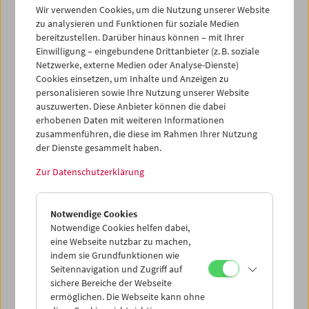
Wir verwenden Cookies, um die Nutzung unserer Website
Hommage an Frieda Grafe
zu analysieren und Funktionen für soziale Medien
bereitzustellen. Darüber hinaus können – mit Ihrer
Vortrag von Klaus Theweleit
Einwilligung – eingebundene Drittanbieter (z. B. soziale
Netzwerke, externe Medien oder Analyse-Dienste)
Cookies einsetzen, um Inhalte und Anzeigen zu
personalisieren sowie Ihre Nutzung unserer Website
3. Mai 2010
auszuwerten. Diese Anbieter können die dabei
erhobenen Daten mit weiteren Informationen
Frieda Grafe (1934–2002) war die bedeutendste Stimme
zusammenführen, die diese im Rahmen Ihrer Nutzung
im deutschsprachigen Schreiben über Film nach dem
der Dienste gesammelt haben.
Krieg – und die erste, die eine Ahnung von Pop und neuer
(französischer) Philosophie in die deutsche Kulturkritik
Zur Datenschutzerklärung
brachte. Die Erfahrungen, die sie während ihres Studiums
in ­Paris gesammelt hatte, transformierte sie ab 1961 in
einen unnachahmlichen, zutiefst zeitgenössischen
Notwendige Cookies
Schreibton. Dieser „Grafe-Touch“ (Klaus Theweleit) war
Notwendige Cookies helfen dabei,
durchdrungen von allem, was der Film mit der Sprache,
eine Webseite nutzbar zu machen,
dem Alltag, dem Leben der modernen Menschen
indem sie Grundfunktionen wie
Seitennavigation und Zugriff auf
angestellt hatte. Grafe eröffnete ihren Lesern den Film als
sichere Bereiche der Webseite
eine neue Art zu denken. Dabei blieb sie stets „elektrisch“,
ermöglichen. Die Webseite kann ohne
lebendig, unberechenbar, in jedem ihrer Sätze. Die heute