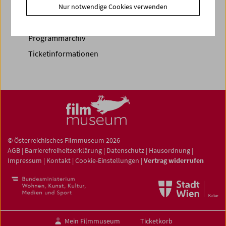
Vorschau Sept / Okt 2026
Nur notwendige Cookies verwenden
Regelmäßige Programme
Programmarchiv
Ticketinformationen
© Österreichisches Filmmuseum 2026
AGB
|
Barrierefreiheitserklärung
|
Datenschutz
|
Hausordnung
|
Impressum
|
Kontakt
|
Cookie-Einstellungen
|
Vertrag widerrufen
Mein Filmmuseum
Ticketkorb