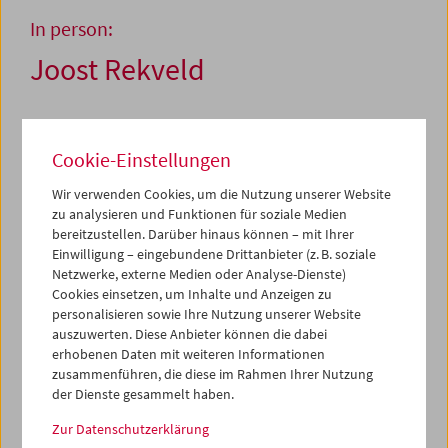
In person:
Joost Rekveld
29. und 30. September 2010
Cookie-Einstellungen
In den abstrakten Filmen des Holländers Joost Rekveld
Wir verwenden Cookies, um die Nutzung unserer Website
tritt die Klarheit und Logik der Konstruktion an die Stelle
zu analysieren und Funktionen für soziale Medien
des emotionalen ­Gestus. Dass seine konzeptuell
bereitzustellen. Darüber hinaus können – mit Ihrer
ausgereiften Arbeiten auch visuell faszinierend sein
Einwilligung – eingebundene Drittanbieter (z. B. soziale
müssen, wird er in seiner Lecture zur Poesie des Lichts
Netzwerke, externe Medien oder Analyse-Dienste)
erläutern. Die Farben und Formen in Werken von
Cookies einsetzen, um Inhalte und Anzeigen zu
Filmkünstlern wie Paul Sharits, Jordan Belson und James
personalisieren sowie Ihre Nutzung unserer Website
Whitney haben ihn angeregt, selbst mit dem Filmemachen
auszuwerten. Diese Anbieter können die dabei
zu beginnen. Wie seine Vorbilder schafft er „ultra-
erhobenen Daten mit weiteren Informationen
chromatische“ Erlebnisse, die nach genauen Partituren
zusammenführen, die diese im Rahmen Ihrer Nutzung
entstehen und mathematischen Prinzipien folgen
der Dienste gesammelt haben.
(sämtliche seiner Filme sind nach Primzahlen benannt).
Zur Datenschutzerklärung