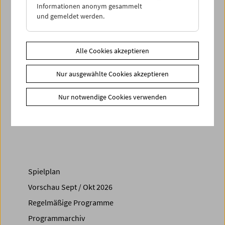
Lichtkonzepte für Theater- und Tanzproduktionen und
Informationen anonym gesammelt
arbeitet als Kurator. (Brigitta Burger-Utzer)
und gemeldet werden.
Ein gemeinsames Programm von sixpackfilm und dem
Österreichischen Filmmuseum
Alle Cookies akzeptieren
Zusätzliche Materialien
Nur ausgewählte Cookies akzeptieren
Fotos
2010 - In person: Joost Rekveld
Nur notwendige Cookies verwenden
Share on
Spielplan
Vorschau Sept / Okt 2026
Regelmäßige Programme
Programmarchiv