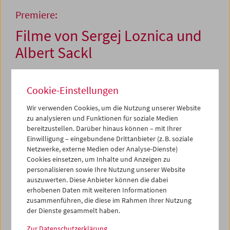
Premiere:
Filme von Sergej Loznica und
Albert Sackl
Cookie-Einstellungen
13. und 17. Oktober 2011
Wir verwenden Cookies, um die Nutzung unserer Website
Zwei sehr unterschiedliche Werke stehen diesmal im
zu analysieren und Funktionen für soziale Medien
Mittelpunkt der Reihe
Premiere
, mit der das Filmmuseum
bereitzustellen. Darüber hinaus können – mit Ihrer
herausragende Beispiele des zeitgenössischen Kinos
Einwilligung – eingebundene Drittanbieter (z. B. soziale
vorstellt.
Netzwerke, externe Medien oder Analyse-Dienste)
Cookies einsetzen, um Inhalte und Anzeigen zu
Sčasťe moe / Mein Glück
(2010), der erste Spielfilm des
personalisieren sowie Ihre Nutzung unserer Website
ukrainischen Regisseurs Sergej Loznica, erlebt seine
auszuwerten. Diese Anbieter können die dabei
Wien-Premiere am 13. Oktober. Loznica wird seit Mitte der
erhobenen Daten mit weiteren Informationen
90er Jahre weltweit als einer der größten
zusammenführen, die diese im Rahmen Ihrer Nutzung
Dokumentaristen der Gegenwart gefeiert – und nach der
der Dienste gesammelt haben.
Uraufführung von
Mein Glück
im letztjährigen Wettbewerb
Zur Datenschutzerklärung
von Cannes war klar, dass er seine Stärken auch auf