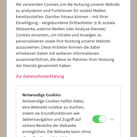
Wir verwenden Cookies, um die Nutzung unserer Website
zu analysieren und Funktionen für soziale Medien
bereitzustellen. Darüber hinaus können – mit Ihrer
Einwilligung – eingebundene Drittanbieter (z. B. soziale
Netzwerke, externe Medien oder Analyse-Dienste)
Was ist Film:
Cookies einsetzen, um Inhalte und Anzeigen zu
personalisieren sowie Ihre Nutzung unserer Website
Programm 59-63
auszuwerten. Diese Anbieter können die dabei
erhobenen Daten mit weiteren Informationen
zusammenführen, die diese im Rahmen Ihrer Nutzung
der Dienste gesammelt haben.
Mit Werken von Stan Brakhage, Bruce Conner, Joseph
Cornell, Viking Eggeling, Ken Jacobs, Peter Kubelka,
Zur Datenschutzerklärung
Owen Land (George Landow), Ferry Radax, Paul Sharits,
Günter Zehetner
Notwendige Cookies
Jeden Dienstag
Notwendige Cookies helfen dabei,
eine Webseite nutzbar zu machen,
Das Zyklische Programm
Was ist Film
definiert durch
indem sie Grundfunktionen wie
Beispiele
den Film als eigenständige Kunstgattung, als
Seitennavigation und Zugriff auf
sichere Bereiche der Webseite
Werkzeug, welches neue Denkweisen vermittelt. Es wird
ermöglichen. Die Webseite kann ohne
damit jungen ­Filmemachern und allen, die sich ernsthaft