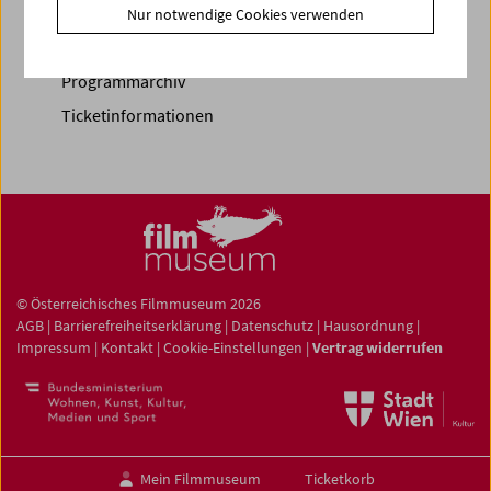
Vorschau Sept / Okt 2026
Nur notwendige Cookies verwenden
Regelmäßige Programme
Programmarchiv
Ticketinformationen
© Österreichisches Filmmuseum 2026
AGB
|
Barrierefreiheitserklärung
|
Datenschutz
|
Hausordnung
|
Impressum
|
Kontakt
|
Cookie-Einstellungen
|
Vertrag widerrufen
Mein Filmmuseum
Ticketkorb