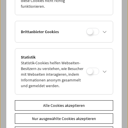
diese Cookies nicht richtig
mit dem Medium Film auseinandersetzen, in
63
funktionieren.
Programmen
ein grundlegender
Überblick
geboten.
(Peter Kubelka)
Peter Kubelkas Zyklus wird jeden Dienstag ­jeweils in der
ersten Vorstellung gezeigt.
Ermäßigte Tickets (2,50 €) für
Drittanbieter Cookies
Studierende mit Mitgliedschaft.
Zusätzliche Materialien
Statistik
Bücher
Was ist Film - Peter Kubelkas Zyklisches Programm im
Statistik-Cookies helfen Webseiten-
Österreichischen Filmmuseum
Besitzern zu verstehen, wie Besucher
Download
Übersicht Zyklus "Was ist Film" (PDF)
mit Webseiten interagieren, indem
Informationen anonym gesammelt
und gemeldet werden.
Share on
Alle Cookies akzeptieren
Nur ausgewählte Cookies akzeptieren
Spielplan