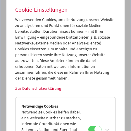
Urbanize! Die Stadt filmen –
Cookie-Einstellungen
von unten
Wir verwenden Cookies, um die Nutzung unserer Website
zu analysieren und Funktionen für soziale Medien
bereitzustellen. Darüber hinaus können – mit Ihrer
Einwilligung – eingebundene Drittanbieter (z. B. soziale
11. bis 14. Oktober 2012
Netzwerke, externe Medien oder Analyse-Dienste)
Cookies einsetzen, um Inhalte und Anzeigen zu
Der Film hat wie kaum ein anderes Medium die Großstadt
personalisieren sowie Ihre Nutzung unserer Website
geprägt und dynamische Wahrnehmungsweisen
auszuwerten. Diese Anbieter können die dabei
geschaffen: mehr oder weniger glückliche Einübungen ins
erhobenen Daten mit weiteren Informationen
urbane Leben. Abseits des Erzähl­kinos berichten
zusammenführen, die diese im Rahmen Ihrer Nutzung
unabhängige, nicht-industrielle ­Werke wie Amateur-,
der Dienste gesammelt haben.
Dokumentar- oder Avantgarde­filme vom Eigensinn und
Zur Datenschutzerklärung
vom widerständigen ­Potenzial dieses Mediums – sei es
durch die Kontingenz der filmischen Bilder, die extreme
Kristalli­sation der Form oder die Fokussierung auf neue ­
Notwendige Cookies
politische Gemeinschaften. „Die Stadt filmen – von
Notwendige Cookies helfen dabei,
unten“ bietet einen Querschnitt durch die Möglichkeiten,
eine Webseite nutzbar zu machen,
Stadt anders wahrzunehmen, und das heißt auch: sie sich
indem sie Grundfunktionen wie
sinnlich-anders anzueignen. Vom Leitfaden des
Seitennavigation und Zugriff auf