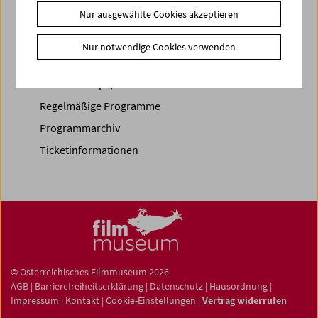
Nur ausgewählte Cookies akzeptieren
Nur notwendige Cookies verwenden
Spielplan
Vorschau Sept / Okt 2026
Regelmäßige Programme
Programmarchiv
Ticketinformationen
© Österreichisches Filmmuseum 2026
AGB
|
Barrierefreiheitserklärung
|
Datenschutz
|
Hausordnung
|
Impressum
|
Kontakt
|
Cookie-Einstellungen
|
Vertrag widerrufen