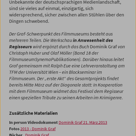
Unbekannte der deutschsprachigen Medienlandschaft,
sind sie vieles auf einmal, einzigartig, sich
widersprechend, sicher zwischen allen Stühlen über den
Dingen schwebend.
Der Graf-Schwerpunkt des Filmmuseums besteht aus
mehreren Teilen. Die Werkschau
in Anwesenheit des
Regisseurs
wird ergänzt durch das Buch
Dominik Graf
von
Christoph ­Huber und Olaf Möller (Band 18 der
FilmmuseumSynemaPublikationen). Darüber hinaus ­leitet
Graf gemeinsam mit Ralph Eue eine Lehrveranstaltung am
TFM der Universität Wien – ein Blockseminar im
Filmmuseum. Der „erste Akt“ des Gesamtprojekts findet
bereits Mitte März auf der Diagonale statt: In Kooperation
mit dem Filmmuseum widmet das Festival dem Regisseur
einen speziellen Tribute zu seinen Arbeiten im Krimigenre.
Zusätzliche Materialien
In person Videodokument
Dominik Graf 21. März.2013
Fotos
2013 - Dominik Graf
Bücher
Dominik Graf