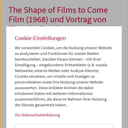
The Shape of Films to Come
Film (1968) und Vortrag von
Timothy Druckrey
Cookie-Einstellungen
Wir verwenden Cookies, um die Nutzung unserer Website
10. Oktober 2013
zu analysieren und Funktionen für soziale Medien
bereitzustellen. Darüber hinaus können – mit Ihrer
Am Vorabend des
Kontraste
-Festivals in Krems, das heuer
Einwilligung – eingebundene Drittanbieter (z. B. soziale
in Zusammenarbeit mit dem Filmmuseum ein
Netzwerke, externe Medien oder Analyse-Dienste)
aufsehenerregendes Projekt namens
Vertical Cinema
Cookies einsetzen, um Inhalte und Anzeigen zu
realisiert, stellen wir die Frage nach den historischen
personalisieren sowie Ihre Nutzung unserer Website
„
Zukünften” des Kinos bzw. der Filmprojektion. Der New
auszuwerten. Diese Anbieter können die dabei
Yorker Autor, Ausstellungskurator und
erhobenen Daten mit weiteren Informationen
Kulturwissenschaftler Timothy Druckrey, dessen
zusammenführen, die diese im Rahmen Ihrer Nutzung
Publikationen zur Medienkultur und ihren
der Dienste gesammelt haben.
gesellschaftlichen Dimensionen wesentliche
Zur Datenschutzerklärung
Markierungen gesetzt haben, wird in seinem Vortrag u.a.
auf die 1950er und 60er Jahre zurückschauen: Durch
erstaunliche technische Fortschritte und angetrieben