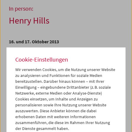
In person:
Henry Hills
16. und 17. Oktober 2013
„Viewing experimental film should be like working out: if
Cookie-Einstellungen
your eyes are sore afterwards you know you’re getting
stronger.“
Wir verwenden Cookies, um die Nutzung unserer Website
zu analysieren und Funktionen für soziale Medien
Dies formuliert Henry Hills, zentraler Repräsentant der
bereitzustellen. Darüber hinaus können – mit Ihrer
New Yorker Kunstszene der 80er Jahre, in der Einleitung
Einwilligung – eingebundene Drittanbieter (z. B. soziale
zu seinem Buch ­
Making Money
. In Fortführung dieses
Netzwerke, externe Medien oder Analyse-Dienste)
Gedankens lässt sich das Werk des in Prag, Wien und New
Cookies einsetzen, um Inhalte und Anzeigen zu
York lebenden Filmemachers als ein besonders
personalisieren sowie Ihre Nutzung unserer Website
facettenreicher Trainingsplan der Sinne beschreiben: Da
auszuwerten. Diese Anbieter können die dabei
finden sich tagebuchartige Essays
(Porter Springs 4)
,
erhobenen Daten mit weiteren Informationen
formal explosive Auseinandersetzungen mit dem Kapital
zusammenführen, die diese im Rahmen Ihrer Nutzung
(Money)
und Reflexionen über das Kino bzw. die eigene
der Dienste gesammelt haben.