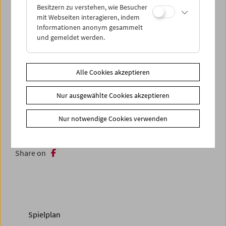
dahingleiten, sich dann wieder in dissonanten Strophen
Besitzern zu verstehen, wie Besucher
quer stellen – und die Sinne des Betrachters in jeder
mit Webseiten interagieren, indem
Sekunde auf die Schönheit „geteilter Widerspenstigkeit“
Informationen anonym gesammelt
verweisen.
und gemeldet werden.
Das Filmmuseum würdigt
Henry Hills
mit zwei
Überblicksprogrammen aus seinem rund 40-jährigen
Alle Cookies akzeptieren
Schaffen. Der Künstler wird für Publikumsgespräche zur
Verfügung stehen.
Nur ausgewählte Cookies akzeptieren
Zusätzliche Materialien
Nur notwendige Cookies verwenden
Fotos
2013 - In person: Henry Hills
Share on
Spielplan