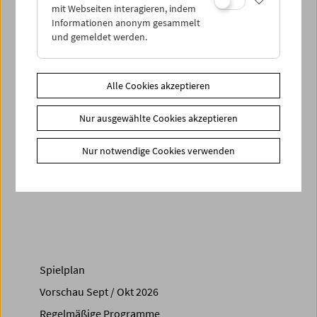
mit Webseiten interagieren, indem
Dauer der Film-­Performance ca. 60 Minuten. Im Anschluss
Informationen anonym gesammelt
Publikumsgespräch mit
Sandra Gibson & Luis Recoder
.
und gemeldet werden.
Für die Vorstellung gibt es ab 10. Oktober Karten im
Vorverkauf, jedoch keine telefonische oder Online-
Alle Cookies akzeptieren
Reservierung.
Nur ausgewählte Cookies akzeptieren
Zusätzliche Materialien
Fotos
2013 - Sandra Gibson & Luis Recoder
Nur notwendige Cookies verwenden
Share on
Spielplan
Vorschau Sept / Okt 2026
Regelmäßige Programme