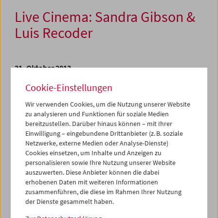
Live Cinema: Sandra Gibson &
Luis Recoder
31. Oktober 2013
Cookie-Einstellungen
Mit ihrer aktuellen Live-Film-Performance hat das von der
US-Westküste stammende Künstler- und Filmemacher-
Wir verwenden Cookies, um die Nutzung unserer Website
Paar Sandra Gibson und Luis Recoder bereits großes
zu analysieren und Funktionen für soziale Medien
Aufsehen erregt. Zusammen mit der Musik ihrer
bereitzustellen. Darüber hinaus können – mit Ihrer
langjährigen Komponistin Olivia Block inszenieren sie
Einwilligung – eingebundene Drittanbieter (z. B. soziale
eine Doppel­projektion mit 35mm-Film, die der ansonsten
Netzwerke, externe Medien oder Analyse-Dienste)
im Hintergrund verbleibenden Tätigkeit des
Cookies einsetzen, um Inhalte und Anzeigen zu
Filmvorführers eine besondere Rolle zuweist. Das
personalisieren sowie Ihre Nutzung unserer Website
„Performen“ von Film durch die Projektionisten wird Teil
auszuwerten. Diese Anbieter können die dabei
des poetischen Licht- und Ton-Geschehens. Schon an
erhobenen Daten mit weiteren Informationen
Gibsons und Recoders früheren Arbeiten wurde
zusammenführen, die diese im Rahmen Ihrer Nutzung
regelmäßig deren hypnotische Qualität beschworen: Mit
der Dienste gesammelt haben.
Hilfe von Filmloops oder Kristallen machen sie das Kino