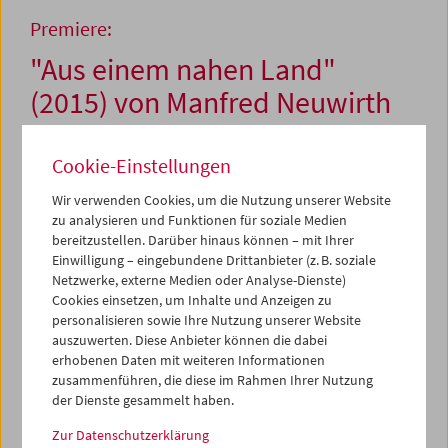
Premiere:
"Aus einem nahen Land"
(2015) von Manfred Neuwirth
Cookie-Einstellungen
5. März 2015
Wir verwenden Cookies, um die Nutzung unserer Website
Manfred Neuwirth zählt zu den Allroundern unter
zu analysieren und Funktionen für soziale Medien
Österreichs unabhängigen Filmschaffenden. Seit bald
bereitzustellen. Darüber hinaus können – mit Ihrer
vierzig Jahren wechselt er zwischen allen Stilen, Genres
Einwilligung – eingebundene Drittanbieter (z. B. soziale
und Formaten, vom klassischen Dokumentarfilm über
Netzwerke, externe Medien oder Analyse-Dienste)
aufwendige Installationen und experimentelle Videos bis
Cookies einsetzen, um Inhalte und Anzeigen zu
personalisieren sowie Ihre Nutzung unserer Website
zu Found-Footage-Bearbeitungen. Er ist Archivar,
auszuwerten. Diese Anbieter können die dabei
Fotograf und Tonsucher, dazu noch gefragter
erhobenen Daten mit weiteren Informationen
Kameramann, Editor und Produzent – und Mitbegründer
zusammenführen, die diese im Rahmen Ihrer Nutzung
der Medienwerkstatt Wien. Hier entstanden auch seine
der Dienste gesammelt haben.
ersten (Gemeinschafts-)Arbeiten, gefolgt von zwei langen
Dokumentarfilmen,
Erinnerungen an ein verlorenes Land
Zur Datenschutzerklärung
(1988) und Vom
Leben Lieben Sterben
(1993).