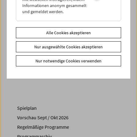
neu zu erkunden – eine beglückende Übung in Sehen und
Informationen anonym gesammelt
Hören und Konzentration. (M.O.)
und gemeldet werden.
Eine gemeinsame Veranstaltung mit SYNEMA – Gesellschaft
für Film und Medien
Alle Cookies akzeptieren
Zusätzliche Materialien
Nur ausgewählte Cookies akzeptieren
Fotos
2015 - Premiere mit Manfred Neuwirth
Nur notwendige Cookies verwenden
Share on
Spielplan
Vorschau Sept / Okt 2026
Regelmäßige Programme
Programmarchiv