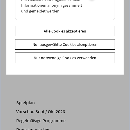
Eisberges liegt, beruht darauf, dass nur ein Achtel von ihm
Informationen anonym gesammelt
über dem Wasser ist.“ (Ernest Hemingway)
und gemeldet werden.
Jonathan Schwartz
steht nach beiden Programmen für
Publikumsgespräche zur Verfügung.
Alle Cookies akzeptieren
Zusätzliche Materialien
Nur ausgewählte Cookies akzeptieren
Fotos
2015 - In person: Jonathan Schwartz
Nur notwendige Cookies verwenden
Share on
Spielplan
Vorschau Sept / Okt 2026
Regelmäßige Programme
Programmarchiv