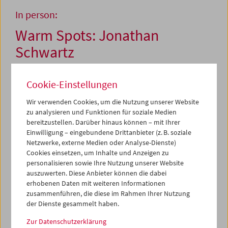
In person:
Warm Spots: Jonathan
Schwartz
Cookie-Einstellungen
8. und 9. April 2015
Wir verwenden Cookies, um die Nutzung unserer Website
Wasser und Licht sind nicht zufällig dominante Motive im
zu analysieren und Funktionen für soziale Medien
Werk des 1973 in New York geborenen Jonathan
bereitzustellen. Darüber hinaus können – mit Ihrer
Schwartz, denn sie betonen, wie der Filmemacher mit den
Einwilligung – eingebundene Drittanbieter (z. B. soziale
Mitteln des 16mm-Films verfährt: elementar. Schwartz
Netzwerke, externe Medien oder Analyse-Dienste)
macht die Welt anhand ihrer kleinsten Gesten und
Cookies einsetzen, um Inhalte und Anzeigen zu
personalisieren sowie Ihre Nutzung unserer Website
Vibrationen sichtbar und verleiht ihr damit
auszuwerten. Diese Anbieter können die dabei
ungewöhnliche, manchmal beunruhigend flüchtige
erhobenen Daten mit weiteren Informationen
Präsenz. Zugleich wird etwas Anderes sichtbar, eine
zusammenführen, die diese im Rahmen Ihrer Nutzung
Kernfunktion des analogen Mediums: die Zerlegung und
der Dienste gesammelt haben.
Neuzusammensetzung von Bewegung. In diesen Filmen
geraten Blumengrafiken zu Feuerwerken
(For them
Zur Datenschutzerklärung
Ending)
und Pfadfindercomics zu Kriegsszenarien