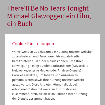
There'll Be No Tears Tonight
Michael Glawogger: ein Film,
ein Buch
22. April 2015
Cookie-Einstellungen
Der Filmemacher und Autor Michael Glawogger verstarb
Wir verwenden Cookies, um die Nutzung unserer Website
am 22. April 2014 in Liberia. Ein Jahr später lädt das
zu analysieren und Funktionen für soziale Medien
Österreichische Filmmuseum zu einem Abend, an dem
bereitzustellen. Darüber hinaus können – mit Ihrer
viele seiner Freunde anwesend sein werden – und an dem
Einwilligung – eingebundene Drittanbieter (z. B. soziale
dennoch keine Tränen fließen sollen. Stattdessen gilt es,
Netzwerke, externe Medien oder Analyse-Dienste)
die enorme Lebendigkeit seines Werks zu feiern: mit der
Cookies einsetzen, um Inhalte und Anzeigen zu
Wien-Premiere seines letzten vollendeten Films
Die Frau
personalisieren sowie Ihre Nutzung unserer Website
auszuwerten. Diese Anbieter können die dabei
mit einem Schuh
und mit der Präsentation seines
erhobenen Daten mit weiteren Informationen
posthum erscheinenden Romans
69 Hotelzimmer.
zusammenführen, die diese im Rahmen Ihrer Nutzung
der Dienste gesammelt haben.
Das Buch, aus dem zum Auftakt auch vorgelesen wird,
erscheint in der von Hans Magnus Enzensberger und