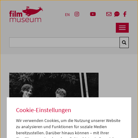
Accesskey [1]
Accesskey [4]
Accesskey [2]
Accesskey [3]
Zum Inhalt
Zum Hauptmenü
Zur Servicenavigation
Zum Suche
EN
Navbar 
Suche
Cookie-Einstellungen
Wir verwenden Cookies, um die Nutzung unserer Website
zu analysieren und Funktionen für soziale Medien
bereitzustellen. Darüber hinaus können – mit Ihrer