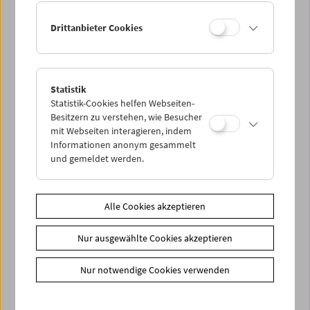
Ermäßigte Tickets (3,00 €) für Studierende mit ­
Mitgliedschaft
Drittanbieter Cookies
Zusätzliche Materialien
Download
Übersicht Zyklus "Die Utopie Film" (PDF)
Statistik
Statistik-Cookies helfen Webseiten-
Share on
Besitzern zu verstehen, wie Besucher
mit Webseiten interagieren, indem
Informationen anonym gesammelt
und gemeldet werden.
Spielplan
Alle Cookies akzeptieren
Vorschau Sept / Okt 2026
Nur ausgewählte Cookies akzeptieren
Regelmäßige Programme
Programmarchiv
Nur notwendige Cookies verwenden
Ticketinformationen