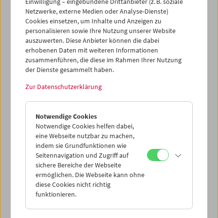
Einwilligung – eingebundene Drittanbieter (z. B. soziale
Netzwerke, externe Medien oder Analyse-Dienste)
Die Utopie Film:
Cookies einsetzen, um Inhalte und Anzeigen zu
Kapitel 89
personalisieren sowie Ihre Nutzung unserer Website
auszuwerten. Diese Anbieter können die dabei
erhobenen Daten mit weiteren Informationen
zusammenführen, die diese im Rahmen Ihrer Nutzung
Mit Filmen von Víctor Erice, Chris Marker, Jim McBride,
der Dienste gesammelt haben.
Maurice Pialat, Sohrab Shahid Saless, Peter Schreiner,
Zur Datenschutzerklärung
Martin Scorsese
Jeden Dienstag
Notwendige Cookies
Notwendige Cookies helfen dabei,
Die Utopie Film
besteht aus Kapiteln mit ­jeweils mehreren
eine Webseite nutzbar zu machen,
Filmen: eine Folge von monatlich wechselnden Konstella­
indem sie Grundfunktionen wie
tionen oder Fragestellungen. Jedes der ausgewählten ­
Seitennavigation und Zugriff auf
Werke kann als einzelnes in seinem besonderen
sichere Bereiche der Webseite
Reichtum bestehen, aber die ­Auswahl ­ergibt auch eine
ermöglichen. Die Webseite kann ohne
Perspektive, einen Zusammenhang.
Die Utopie Film
diese Cookies nicht richtig
erzählt eine
Geschichte der ­Filme
in ihrem Verhältnis
funktionieren.
zueinander und zur Gesellschaft. (Alexander Horwath)