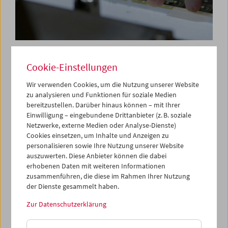
Freunde des Filmmuseums
Cookie-Einstellungen
Wir verwenden Cookies, um die Nutzung unserer Website
zu analysieren und Funktionen für soziale Medien
8. Oktober 2016
bereitzustellen. Darüber hinaus können – mit Ihrer
Einwilligung – eingebundene Drittanbieter (z. B. soziale
Cinema Futures (2016)
Netzwerke, externe Medien oder Analyse-Dienste)
Buch, Regie, Schnitt: Michael Palm; Kamera: Joerg
Cookies einsetzen, um Inhalte und Anzeigen zu
Burger; mit Martin Scorsese, Christopher Nolan, Tacita
personalisieren sowie Ihre Nutzung unserer Website
Dean, Apichatpong Weerasethakul, David Bordwell,
auszuwerten. Diese Anbieter können die dabei
erhobenen Daten mit weiteren Informationen
Tom Gunning, Jacques Rancière, Margaret Bodde, Paolo
zusammenführen, die diese im Rahmen Ihrer Nutzung
Cherchi Usai, Nicole Brenez, Michael Friend, Greg
der Dienste gesammelt haben.
Lukow, Mike Mashon u.a. Farbe, 126 min, dt./engl.
OmdU
Zur Datenschutzerklärung
Da die Vergangenheit, Gegenwart und Zukunft des Kinos