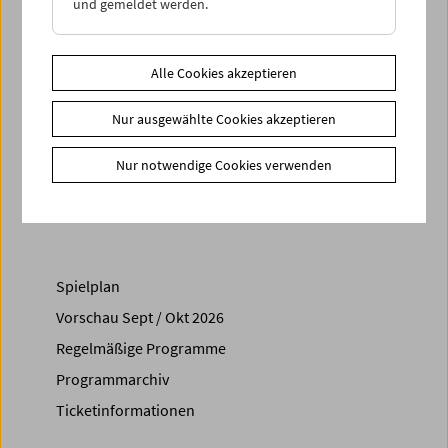
und gemeldet werden.
Geschlossene Veranstaltung für Fördernde Mitglieder und
Freunde des Filmmuseums
Alle Cookies akzeptieren
Link
Weitere Informationen
Projekte 50-Jahr-Jubiläum
Nur ausgewählte Cookies akzeptieren
Share on
Nur notwendige Cookies verwenden
Spielplan
Vorschau Sept / Okt 2026
Regelmäßige Programme
Programmarchiv
Ticketinformationen