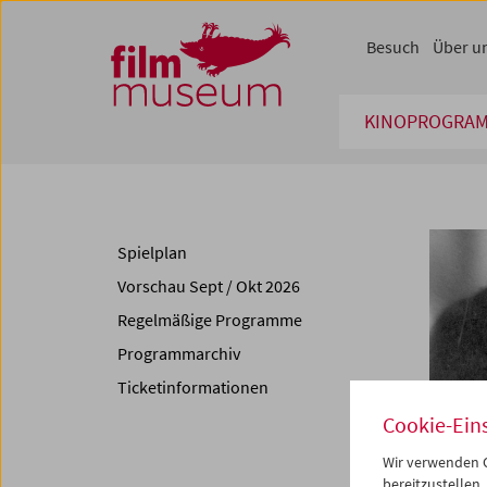
Accesskey [1]
Accesskey [4]
Accesskey [2]
Accesskey [3]
Zum Inhalt
Zum Hauptmenü
Zur Servicenavigation
Zum Suche
Besuch
Über u
KINOPROGRA
Spielplan
Vorschau Sept / Okt 2026
Regelmäßige Programme
Programmarchiv
Ticketinformationen
Cookie-Ein
Wir verwenden C
bereitzustellen.