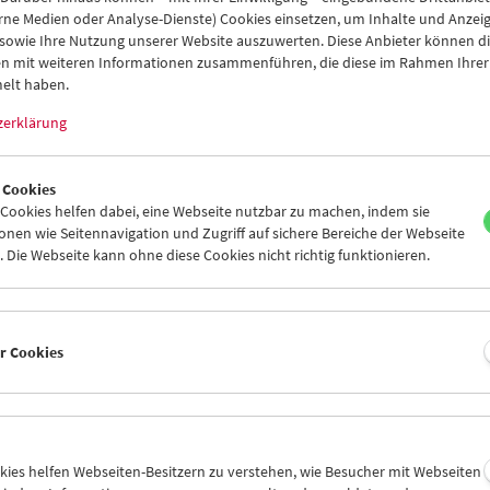
rne Medien oder Analyse-Dienste) Cookies einsetzen, um Inhalte und Anzei
 sowie Ihre Nutzung unserer Website auszuwerten. Diese Anbieter können di
n mit weiteren Informationen zusammenführen, die diese im Rahmen Ihrer
elt haben.
zerklärung
 Cookies
ookies helfen dabei, eine Webseite nutzbar zu machen, indem sie
nen wie Seitennavigation und Zugriff auf sichere Bereiche der Webseite
 Die Webseite kann ohne diese Cookies nicht richtig funktionieren.
opie Film:
tel 99
er Cookies
ken von Santiago Álvarez, Michelangelo Antonioni, James Benni
, Gary Beydler, Hartmut Bitomsky, Kurt Kren, Chris Marker, Man
okies helfen Webseiten-Besitzern zu verstehen, wie Besucher mit Webseiten
ienstag