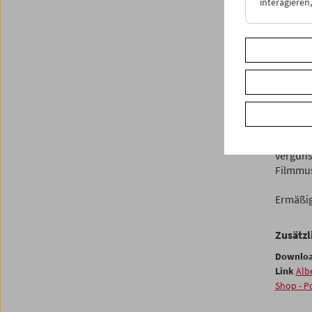
interagiere
Die Uto
wechsel
einzeln
Perspek
Verhält
Kapitel 
und Kin
26.2.20
vergünst
Filmmus
Ermäßigt
Zusätzl
Downlo
Link
Alb
Shop - P