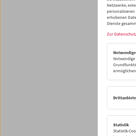
Netzwerke, exte
personalisieren
erhobenen Date
Dienste gesamm
Zur Datenschut
Notwendige
Notwendige C
Grundfunktio
ermöglichen.
Die Ut
Kapi
Drittanbiet
Mit Wer
Bergman
Statistik
Statistik-Co
Jeden D