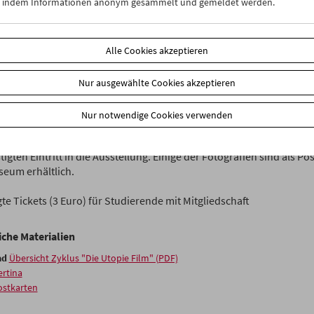
n, indem Informationen anonym gesammelt und gemeldet werden.
pie Film
besteht aus Kapiteln mit ­jeweils mehreren Filmen – eine Fo
nden Konstella­tionen oder Fragestellungen. Jedes der ausgewählt
Alle Cookies akzeptieren
es in seinem besonderen Reichtum bestehen, aber die ­Auswahl ergi
tive, einen Zusammenhang.
Die Utopie Film
erzählt eine
Geschichte 
nis zueinander und zur Gesellschaft. (Alexander Horwath)
Nur ausgewählte Cookies akzeptieren
99 steht im Dialog mit der Ausstellung
Film-Stills. Fotografien zwisc
Nur notwendige Cookies verwenden
o
, die die Albertina in Kooperation mit der Fotosammlung des Fil
17 präsentiert. Besucher/innen des Filmmuseums erhalten gegen Vo
igten Eintritt in die Ausstellung. Einige der Fotografien sind als Po
eum erhältlich.
e Tickets (3 Euro) für Studierende mit ­Mitgliedschaft
iche Materialien
ad
Übersicht Zyklus "Die Utopie Film" (PDF)
ertina
ostkarten