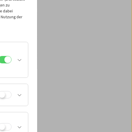
gen zu
e dabei
 Nutzung der
ng, Ingmar
 Ray, Dziga Vertov