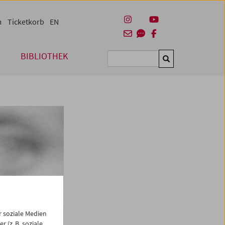
m
Ticketkorb
EN
BIBLIOTHEK
Suchen
 soziale Medien
 (z. B. soziale