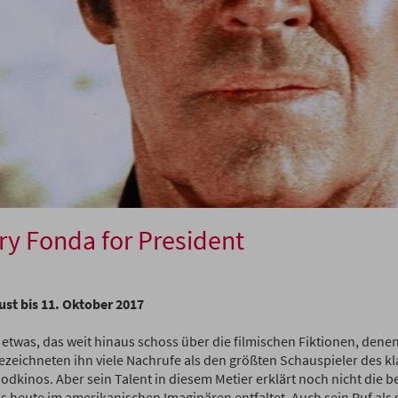
y Fonda for President
ust bis 11. Oktober 2017
 etwas, das weit hinaus schoss über die filmischen Fiktionen, denen 
bezeichneten ihn viele Nachrufe als den größten Schauspieler des k
odkinos. Aber sein Talent in diesem Metier erklärt noch nicht die 
is heute im amerikanischen Imaginären entfaltet. Auch sein Ruf als 