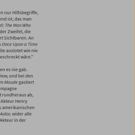
n nur Hilfsbegriffe,
end ist, das man
el:
The Man Who
der Zweifel, die
rt Sichtbaren. An
n
Once Upon a Time
te auslotet wie nie
geschreckt wäre."
en es nie gab.
view, und bei den
om
Maude
gastiert
kampagne
nt rundheraus ab,
r Akteur Henry
es amerikanischen
Autor,
wider alle
Akteur in der