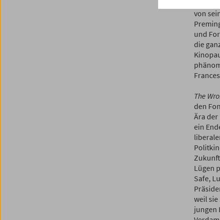
eher ne
von sei
Premin
und Fort
die gan
Kinopau
phänome
Frances
The Wro
den Fond
Ära der 
ein End
liberal
Politki
Zukunft
Lügen p
Safe, L
Präside
weil sie
jungen 
Verdam