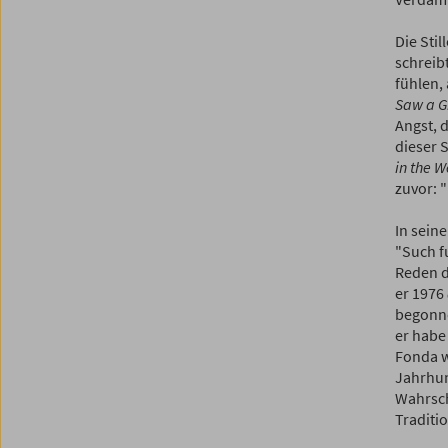
Die Stil
schreib
fühlen,
Saw a G
Angst, 
dieser 
in the W
zuvor: 
In seine
"Such fu
Reden d
er 1976
begonne
er habe 
Fonda w
Jahrhun
Wahrsch
Traditi