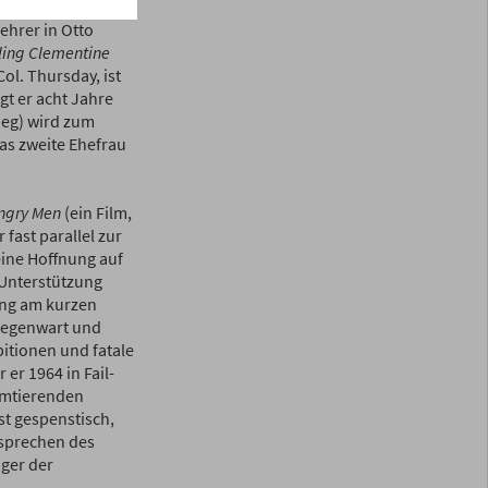
rd nur notdürftig
ehrer in Otto
ling Clementine
Col. Thursday, ist
gt er acht Jahre
ieg) wird zum
as zweite Ehefrau
ngry Men
(ein Film,
 fast parallel zur
seine Hoffnung auf
 Unterstützung
gung am kurzen
 Gegenwart und
itionen und fatale
 er 1964 in Fail-
amtierenden
st gespenstisch,
rsprechen des
ager der