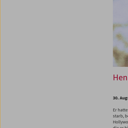
Henr
30. Aug
Er hatte
starb, 
Hollywo
die er b