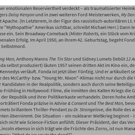
ue Spaltungen. Was Fonda über Tod und Gewalt dazugelernt hat, wi
ner emotionalen Reserviertheit verdeckt – als traumatisierter Heimk
gers
Daisy Kenyon
und in zwei weiteren Ford-Meisterwerken,
My Dar
 Apache. (In Letzterem, in der Figur des rassistisch-autoritären Lt. 
ze "Mythopathie" Amerikas sichtbar, schreibt Michael Herr.) Dann le
se ein. Sein Broadway-Comeback
(Mister Roberts,
ein Stück vom Kr
nalen Erfolg. Im April 1950, an ihrem 42. Geburtstag, begeht Fond
 Selbstmord.
ng Man,
Anthony Manns
The Tin Star
und Sidney Lumets Debüt
12 A
a selbst produziert) läuten 1957 seinen dritten Akt im Kino ein, der
Kennedys verläuft. Fonda ist jetzt über Fünfzig. Und er artikuliert 
e des McCarthy- bzw. "Young Mr. Nixon"-Klimas nicht nur durch die
er Kandidaten in der Realpolitik, sondern auch durch seine Beteili
no-Frühling in Hollywood: Filme, die inmitten des Kalten Kriegs die
 der Republik und ihrer Politikerkaste verhandeln. Deren hohe Amb
orträtiert Fonda präzise in
Advise & Consent
und
The Best Man,
bevor
umets brillantem Thriller-Pendant zu
Dr. Strangelove,
die Rolle des 
nten übernimmt. Die Situation – ein nuklearer Weltkrieg beginnt – i
 sich
nicht
wie Science-Fiction anfühlt. Dieser Präsident, der das Ve
Lincoln ebenso in sich trägt wie die Früchte des Zorns, ist nun Man
mnis:
"What do we say to the dead?"