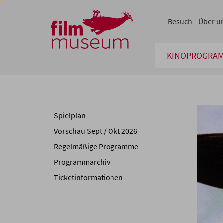
Accesskey [1]
Accesskey [4]
Accesskey [2]
Accesskey [3]
Zum Inhalt
Zum Hauptmenü
Zur Servicenavigation
Zum Suche
Besuch
Über u
KINOPROGRA
Spielplan
Vorschau Sept / Okt 2026
Regelmäßige Programme
Programmarchiv
Ticketinformationen