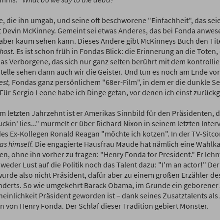
le, die ihn umgab, und seine oft beschworene "Einfachheit", das seie
t Devin McKinney. Gemeint sei etwas Anderes, das bei Fonda anwes
 aber kaum sehen kann. Dieses Andere gibt McKinneys Buch den Tit
host.
Es ist schon früh in Fondas Blick: die Erinnerung an die Toten, 
das Verborgene, das sich nur ganz selten berührt mit dem kontrollie
Stelle sehen dann auch wir die Geister. Und tun es noch am Ende vo
est,
Fondas ganz persönlichem "68er-Film", in dem er die dunkle Sei
"Für Sergio Leone habe ich Dinge getan, vor denen ich einst zurück
m letzten Jahrzehnt ist er Amerikas Sinnbild für den Präsidenten, d
ckin' lies..." murmelt er über Richard Nixon in seinem letzten Inter
es Ex-Kollegen Ronald Reagan "möchte ich kotzen". In der TV-Sitc
as himself.
Die engagierte Hausfrau Maude hat nämlich eine Wahl
n, ohne ihn vorher zu fragen: "Henry Fonda for President." Er leh
weder Lust auf die Politik noch das Talent dazu: "I'm an actor!" De
urde also nicht Präsident, dafür aber zu einem großen Erzähler d
derts. So wie umgekehrt Barack Obama, im Grunde ein geborener
einlichkeit Präsident geworden ist – dank seines Zusatztalents als 
on von Henry Fonda. Der Schlaf dieser Tradition gebiert Monster.