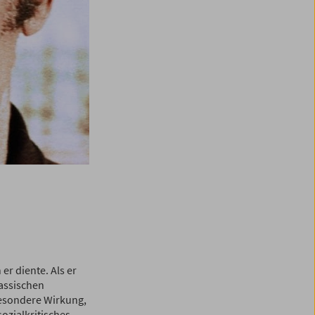
er diente. Als er
lassischen
besondere Wirkung,
sozialkritisches