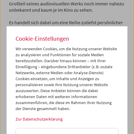
Großteil seines audiovisuellen Werks noch immer nahezu
unbekannt und kaum je im Kino zu sehen.
Es handelt sich dabei um eine Reihe zutiefst persönlicher
Essayfilme, die einer flüchtigen, höchst gegenwärtigen
Ästhetik verpflichtet sind und ausgiebig dem scheinbar
Cookie-Einstellungen
Unbedeutenden, Nebensächlichen huldigen. In ihnen
lässt sich ein Außenseiterblick auf die Möglichkeiten des
Wir verwenden Cookies, um die Nutzung unserer Website
Kinos entdecken.
zu analysieren und Funktionen für soziale Medien
bereitzustellen. Darüber hinaus können – mit Ihrer
1925 in Zürich geboren, studiert Frank Französisch und
Einwilligung – eingebundene Drittanbieter (z. B. soziale
macht eine Fotografen-Ausbildung in der Schweiz, bevor
Netzwerke, externe Medien oder Analyse-Dienste)
Cookies einsetzen, um Inhalte und Anzeigen zu
er 1947 nach New York emigriert, wo er als Mode- und
personalisieren sowie Ihre Nutzung unserer Website
Kunstfotograf arbeitet. Mit dem aufsehenerregenden,
auszuwerten. Diese Anbieter können die dabei
1958 mit einem Vorwort von Jack Kerouac erschienenen
erhobenen Daten mit weiteren Informationen
Fotoband
The Americans
liefert er ein düsteres Gegenbild
zusammenführen, die diese im Rahmen Ihrer Nutzung
zur Selbstsicht der USA, wo Franks bahnbrechende Arbeit
der Dienste gesammelt haben.
zunächst harsch kritisiert wird. Doch sukzessive etabliert
sich
The Americans
als einer der einflussreichsten
Zur Datenschutzerklärung
Fotobände des 20. Jahrhunderts – Frank selbst jedoch ist
unmittelbar nach der Publikation, an der Schwelle zum