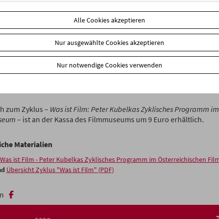
ienstag
Alle Cookies akzeptieren
klische Programm
Was ist Film
definiert durch
Beispiele
den Film als
ttung, als Werkzeug, welches neue Denkweisen vermittelt. Es wird 
Nur ausgewählte Cookies akzeptieren
chern und allen, die sich ernsthaft mit dem Medium Film auseinan
mmen
ein grundlegender
Überblick
geboten. (Peter Kubelka)
Nur notwendige Cookies verwenden
ubelkas Zyklus wird dienstags gezeigt. Ermäßigte Tickets (3 Euro) f
schaft.
h zum Zyklus –
Was ist Film: Peter Kubelkas Zyklisches Programm im
seum
– ist an der Kassa des Filmmuseums um 9 Euro erhältlich.
iche Materialien
Was ist Film - Peter Kubelkas Zyklisches Programm im Österreichischen F
ad
Übersicht Zyklus "Was ist Film" (PDF)
n