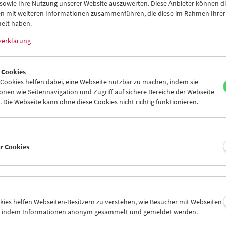
 sowie Ihre Nutzung unserer Website auszuwerten. Diese Anbieter können di
n mit weiteren Informationen zusammenführen, die diese im Rahmen Ihrer
elt haben.
zerklärung
 Cookies
ookies helfen dabei, eine Webseite nutzbar zu machen, indem sie
nen wie Seitennavigation und Zugriff auf sichere Bereiche der Webseite
 Die Webseite kann ohne diese Cookies nicht richtig funktionieren.
t Film:
er Cookies
gramm 49-54
ken von Stan Brakhage, Peter Hutton, Joris Ivens & Mannus Fra
 Richard Leacock, Len Lye, Gregory J. Markopoulos, Jonas Mekas,
okies helfen Webseiten-Besitzern zu verstehen, wie Besucher mit Webseiten
rits, Karl Valentin
n, indem Informationen anonym gesammelt und gemeldet werden.