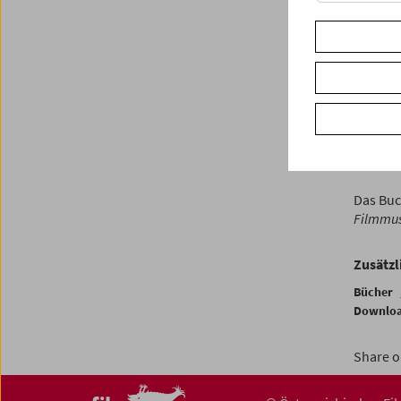
Jeden D
Das Zy
Kunstga
Filmema
Progra
Peter K
Mitglied
Das Buc
Filmmu
Zusätzl
Bücher
Downlo
Share o