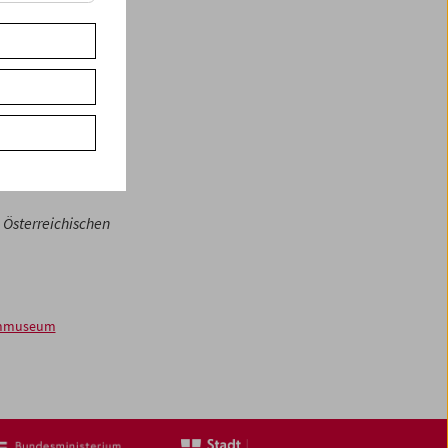
 eigenständige
damit jungen ­
dersetzen, in
63
ür Studierende mit
 Österreichischen
ilmmuseum