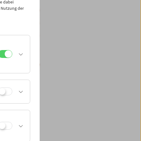
e dabei
 Nutzung der
nken, George
 Hans Richter,