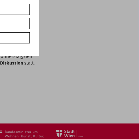
t/innen entwickelt:
iv Austria und
Donnerstag, den
 Diskussion
statt.