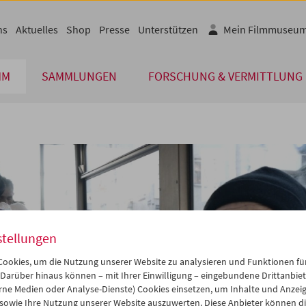
ns
Aktuelles
Shop
Presse
Unterstützen
Mein Filmmuseu
MM
SAMMLUNGEN
FORSCHUNG & VERMITTLUNG
stellungen
ookies, um die Nutzung unserer Website zu analysieren und Funktionen für
 Darüber hinaus können – mit Ihrer Einwilligung – eingebundene Drittanbieter
rne Medien oder Analyse-Dienste) Cookies einsetzen, um Inhalte und Anzei
 sowie Ihre Nutzung unserer Website auszuwerten. Diese Anbieter können di