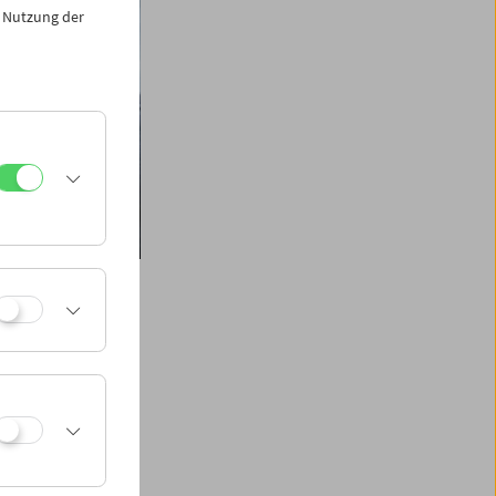
 Nutzung der
r Žilnik
ren Jugoslawiens,
r Geflüchteter und