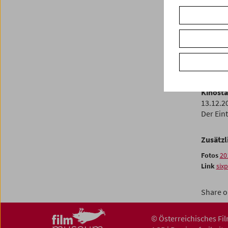
ihren G
politis
In Anwes
Die Prem
kinoki st
Kinosta
13.12.2
Der Eint
Zusätzl
Fotos
20
Link
six
Share o
© Österreichisches F