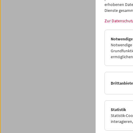
erhobenen Date
Dienste gesamm
Zur Datenschut
Notwendige
Notwendige C
Grundfunktio
ermöglichen.
Premi
Drittanbiet
"Das
Statistik
9. Deze
Statistik-Co
interagiere
Želimir
präsent