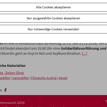
eschichten. Das Drehbuch hat Žilnik gemeinsam mit den Protagonis
Alle Cookies akzeptieren
ches Kino auf Augenhöhe.
enheit von Želimir Žilnik und Schauspieler/innen
Nur ausgewählte Cookies akzeptieren
iere findet in Zusammenarbeit mit sixpackfilm, nanookfilm, Filmarch
Nur notwendige Cookies verwenden
att.
rt
im Metro Kinokulturhaus ab Montag 10.12. (bis 23.12.2018). Am 
018 findet ebendort um 19.00 Uhr eine
Solidaritätsvorführung und
rittserlös geht an Asyl in Not und Asylkoordination.
[...]
iche Materialien
18 - Želimir Žilnik
packfilm
|
nanookfilm
|
Filmarchiv Austria
|
kinoki
n
ilmmuseum 2026