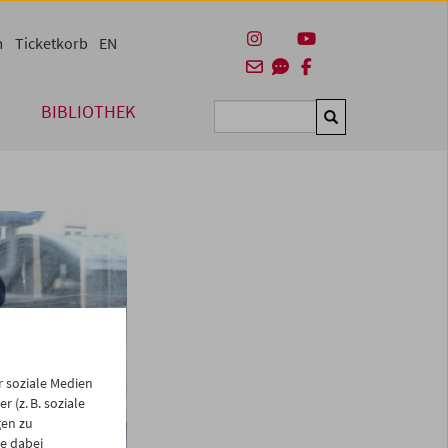
m
Ticketkorb
EN
BIBLIOTHEK
Suchen
 soziale Medien
 (z. B. soziale
gen zu
e dabei