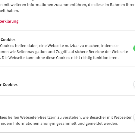
n mit weiteren Informationen zusammenführen, die diese im Rahmen Ihrer
elt haben.
zerklärung
 Cookies
ookies helfen dabei, eine Webseite nutzbar zu machen, indem sie
nen wie Seitennavigation und Zugriff auf sichere Bereiche der Webseite
 Die Webseite kann ohne diese Cookies nicht richtig funktionieren.
ere:
er Cookies
 schönste Land der Welt" von Želimi
mber 2018
okies helfen Webseiten-Besitzern zu verstehen, wie Besucher mit Webseiten
n, indem Informationen anonym gesammelt und gemeldet werden.
 Žilnik, ein Vertreter der sogenannten "Schwarzen Welle" des frühe
iert seinen neuen Film. In Wien gedreht folgt er einer Gruppe junge