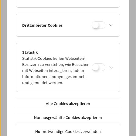
seine selbstlose Tatkraft mit einer Gedenkveranstaltung
rund um die Vorführung eines seiner Lieblingsfilme:
Sidney Lumets Gerichtssaal-Klassiker
12 Angry Men.
Davor
sprechen Peter Kubelka, Alexander Horwath und
Drittanbieter Cookies
Filmmuseums-Obmann Daniel Charim zum Gedenken.
Zusätzliche Materialien
Statistik
Fotos
2018 - In memoriam Heinrich Wille
Statistik-Cookies helfen Webseiten-
Link
Geschichte des Filmmuseums
Besitzern zu verstehen, wie Besucher
mit Webseiten interagieren, indem
Share on
Informationen anonym gesammelt
und gemeldet werden.
Alle Cookies akzeptieren
Spielplan
Nur ausgewählte Cookies akzeptieren
Vorschau Sept / Okt 2026
Nur notwendige Cookies verwenden
Regelmäßige Programme