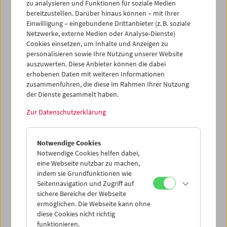
zu analysieren und Funktionen für soziale Medien
bereitzustellen. Darüber hinaus können – mit Ihrer
Einwilligung – eingebundene Drittanbieter (z. B. soziale
Netzwerke, externe Medien oder Analyse-Dienste)
Cookies einsetzen, um Inhalte und Anzeigen zu
In memoriam Heinrich Wille
personalisieren sowie Ihre Nutzung unserer Website
auszuwerten. Diese Anbieter können die dabei
erhobenen Daten mit weiteren Informationen
zusammenführen, die diese im Rahmen Ihrer Nutzung
der Dienste gesammelt haben.
16. Dezember 2018
Zur Datenschutzerklärung
Dr. Heinrich Wille (1938–2018) gründete 1964 gemeinsam
mit Peter Konlechner und Peter Kubelka das
Österreichische Filmmuseum und war bis 2005 als dessen
Notwendige Cookies
Obmann aktiv. Neben seiner Arbeit als Rechtsanwalt und
Notwendige Cookies helfen dabei,
seinem Engagement als ÖVP-Politiker hat sich Heinrich
eine Webseite nutzbar zu machen,
Wille immer mit Begeisterung für den Film und
indem sie Grundfunktionen wie
insbesondere für das Österreichische Filmmuseum
Seitennavigation und Zugriff auf
eingesetzt, das ihm 2006 zum Dank für seine
sichere Bereiche der Webseite
unermüdliche Unterstützung die Ehrenobmannschaft
ermöglichen. Die Webseite kann ohne
verlieh. Im vergangenen August ist Heinrich Wille
diese Cookies nicht richtig
verstorben – in memoriam würdigt das Filmmuseum
funktionieren.