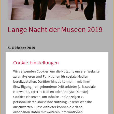
Lange Nacht der Museen 2019
5. Oktober 2019
Programmbeginn jeweils zur vollen und halben Stunde
Cookie-Einstellungen
Highlights:
Archivarinnen des Filmmuseums werden das
Wir verwenden Cookies, um die Nutzung unserer Website
Restaurierungsprojekt zu
Blind Husbands
von Erich von
zu analysieren und Funktionen für soziale Medien
Stroheim (1919) vorstellen sowie Amateur*innenfilme aus
bereitzustellen. Darüber hinaus können – mit Ihrer
unserer Sammlung. Um 18:00, 18:30 und 20:00 Uhr wird
Einwilligung – eingebundene Drittanbieter (z. B. soziale
Musiker Fabian Pollack Stummfilme live mit seiner Gitarre
Netzwerke, externe Medien oder Analyse-Dienste)
vertonen.
Cookies einsetzen, um Inhalte und Anzeigen zu
personalisieren sowie Ihre Nutzung unserer Website
"Unsere Ausstellungen finden auf der Leinwand statt":
auszuwerten. Diese Anbieter können die dabei
Nach diesem Motto präsentiert das Österreichische
erhobenen Daten mit weiteren Informationen