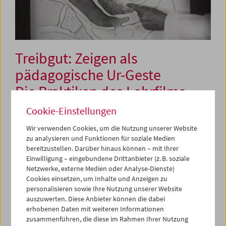
Treibgut: Zeigen als
pädagogische Ur-Geste
Die Praktiken des Lehrfilms
Cookie-Einstellungen
30. Jänner 2021 (verschoben)
Wir verwenden Cookies, um die Nutzung unserer Website
zu analysieren und Funktionen für soziale Medien
bereitzustellen. Darüber hinaus können – mit Ihrer
Im 20. Jahrhundert wurde Film in Österreich in einer
Einwilligung – eingebundene Drittanbieter (z. B. soziale
Vielzahl pädagogischer und didaktischer Kontexte
Netzwerke, externe Medien oder Analyse-Dienste)
eingesetzt. Das FWF-Forschungsprojekt "Praktiken des
Cookies einsetzen, um Inhalte und Anzeigen zu
Lehr- und Unterrichtsfilms in Österreich von 1918 bis
personalisieren sowie Ihre Nutzung unserer Website
Ende der 1960er-Jahre", das seit 2019 an der Universität
auszuwerten. Diese Anbieter können die dabei
Wien und dem Ludwig Boltzmann Institute for Digital
erhobenen Daten mit weiteren Informationen
History durchgeführt wird, untersucht die Praktiken des
zusammenführen, die diese im Rahmen Ihrer Nutzung
Lehr- und Unterrichtsfilms. Gemeint sind damit nicht nur