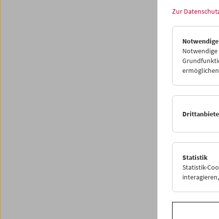
Zur Datenschut
Notwendige
Notwendige C
Grundfunktio
ermöglichen.
Drittanbiet
In per
Laur
Statistik
Statistik-Co
interagiere
28. Mai
Es muss
im Werk