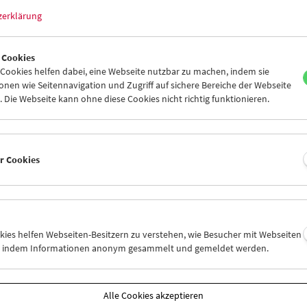
zerklärung
 Cookies
ookies helfen dabei, eine Webseite nutzbar zu machen, indem sie
nen wie Seitennavigation und Zugriff auf sichere Bereiche der Webseite
 Die Webseite kann ohne diese Cookies nicht richtig funktionieren.
er Cookies
son:
a Huertas Millán. Image Policies
okies helfen Webseiten-Besitzern zu verstehen, wie Besucher mit Webseiten
n, indem Informationen anonym gesammelt und gemeldet werden.
 2022
 doch möglich sein, Geschichte anders zu erzählen. Diese Vorgabe k
Alle Cookies akzeptieren
 von Laura Huertas Millán gelesen werden. Die gebürtige Kolumbia