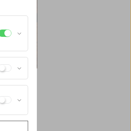
önnte als Leitlinie
nerin studierte am