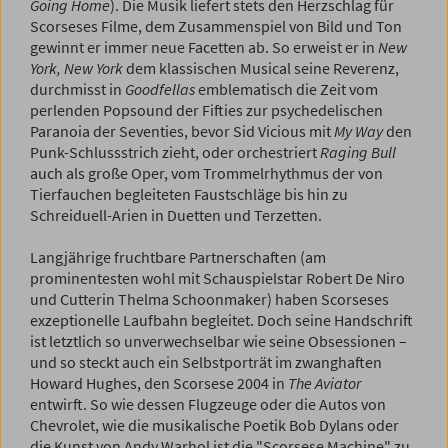
Going Home
). Die Musik liefert stets den Herzschlag für
Scorseses Filme, dem Zusammenspiel von Bild und Ton
gewinnt er immer neue Facetten ab. So erweist er in
New
York, New York
dem klassischen Musical seine Reverenz,
durchmisst in
Goodfellas
emblematisch die Zeit vom
perlenden Popsound der Fifties zur psychedelischen
Paranoia der Seventies, bevor Sid Vicious mit
My Way
den
Punk-Schlussstrich zieht, oder orchestriert
Raging Bull
auch als große Oper, vom Trommelrhythmus der von
Tierfauchen begleiteten Faustschläge bis hin zu
Schreiduell-Arien in Duetten und Terzetten.
Langjährige fruchtbare Partnerschaften (am
prominentesten wohl mit Schauspielstar Robert De Niro
und Cutterin Thelma Schoonmaker) haben Scorseses
exzeptionelle Laufbahn begleitet. Doch seine Handschrift
ist letztlich so unverwechselbar wie seine Obsessionen –
und so steckt auch ein Selbstporträt im zwanghaften
Howard Hughes, den Scorsese 2004 in
The Aviator
entwirft. So wie dessen Flugzeuge oder die Autos von
Chevrolet, wie die musikalische Poetik Bob Dylans oder
die Kunst von Andy Warhol ist die "Scorsese Machine" zu