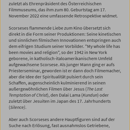
zuletzt als Ehrenpräsident des Österreichischen
Filmmuseums, das ihm zum 80. Geburtstag am 17.
November 2022 eine umfassende Retrospektive widmet.
Scorseses flammende Liebe zum Kino übersetzt sich
direkt in die Form seiner Produktionen: Seine kinetischen
und sinnlichen filmischen Innovationen entspringen auch
dem eifrigen Studium seiner Vorbilder. "My whole life has
been movies and religion", so der 1942 in New York
geborene, in katholisch-italoamerikanischem Umfeld
aufgewachsene Scorsese. Als junger Mann ging er aufs
Priesterseminar, geworden ist er dann doch Filmemacher,
aber die Idee der Spiritualität pulsiert durch sein
Schaffen, augenscheinlich kulminierend in seinen
außergewöhnlichen Filmen über Jesus (
The Last
Temptation of Christ
), den Dalai Lama (
Kundun
) oder
zuletzt über Jesuiten im Japan des 17. Jahrhunderts
(
Silence)
.
Aber auch Scorseses andere Hauptfiguren sind auf der
Suche nach Erlösung, fast ausnahmslos Getriebene,