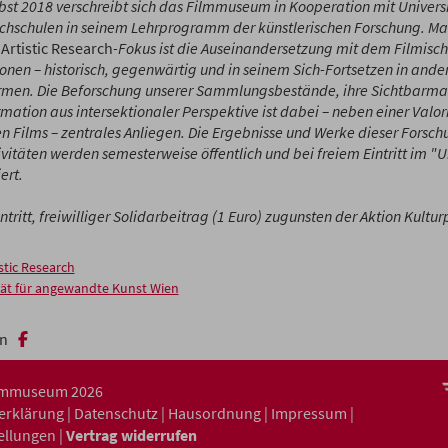
bst 2018 verschreibt sich das Filmmuseum in Kooperation mit Univers
chschulen in seinem Lehrprogramm der künstlerischen Forschung. Ma
n
Artistic Research
-Fokus ist die Auseinandersetzung mit dem Filmisch
onen – historisch, gegenwärtig und in seinem Sich-Fortsetzen in and
rmen. Die Beforschung unserer Sammlungsbestände, ihre Sichtbarm
mation aus intersektionaler Perspektive ist dabei – neben einer Valor
 Films – zentrales Anliegen. Die Ergebnisse und Werke dieser Forsch
vitäten werden semesterweise öffentlich und bei freiem Eintritt im "
ert.
intritt, freiwilliger Solidarbeitrag (1 Euro) zugunsten der Aktion Kultur
stic Research
tät für angewandte Kunst Wien
n
ilmmuseum 2026
serklärung
|
Datenschutz
|
Hausordnung
|
Impressum
|
ellungen
|
Vertrag widerrufen