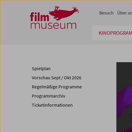
Accesskey [1]
Accesskey [4]
Accesskey [2]
Accesskey [3]
Zum Inhalt
Zum Hauptmenü
Zur Servicenavigation
Zum Suche
Besuch
Über u
KINOPROGRA
Spielplan
Vorschau Sept / Okt 2026
Regelmäßige Programme
Programmarchiv
Ticketinformationen