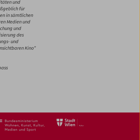
itäten und
ßgeblich für
en in sämtlichen
eren Medien und
achung und
isierung des
ungs- und
Unsichtbaren Kino"
pass