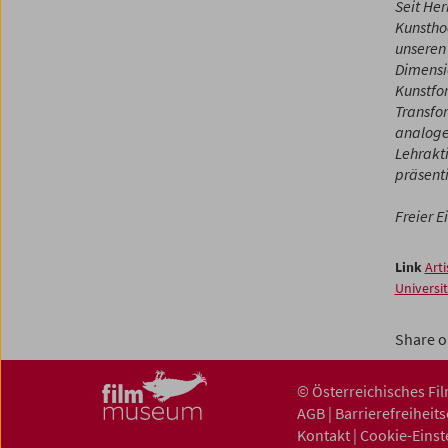
Seit Her
Kunstho
unsere
Dimensi
Kunstfo
Transfor
analogen
Lehrakti
präsenti
Freier E
Link
Arti
Universi
Share o
© Österreichisches F
AGB
|
Barrierefreiheit
Kontakt
|
Cookie-Einst