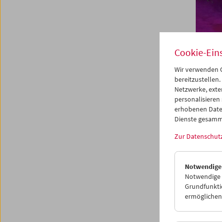
Cookie-Ein
Wir verwenden C
bereitzustellen.
Netzwerke, exte
personalisieren
erhobenen Date
Dienste gesamm
Künst
Zur Datenschut
Vien
Notwendige
Notwendige C
Grundfunktio
8. Okto
ermöglichen.
Queere 
Darstel