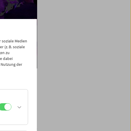
 soziale Medien
 (z. B. soziale
gen zu
e dabei
 Nutzung der
llen auf. Denn
her Verbotsgesetze