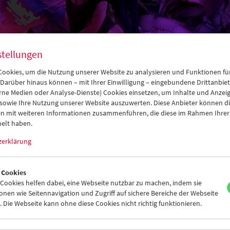
stellungen
ookies, um die Nutzung unserer Website zu analysieren und Funktionen für
 Darüber hinaus können – mit Ihrer Einwilligung – eingebundene Drittanbieter
rne Medien oder Analyse-Dienste) Cookies einsetzen, um Inhalte und Anzei
 sowie Ihre Nutzung unserer Website auszuwerten. Diese Anbieter können di
n mit weiteren Informationen zusammenführen, die diese im Rahmen Ihrer
elt haben.
lerische Forschung als Programm:
zerklärung
na Queerstories
 Cookies
ookies helfen dabei, eine Webseite nutzbar zu machen, indem sie
nen wie Seitennavigation und Zugriff auf sichere Bereiche der Webseite
ber 2022
 Die Webseite kann ohne diese Cookies nicht richtig funktionieren.
Geschichte als Geschichte einer Subkultur weist historische Leerste
lungen queerer Lebensformen wurden in Österreich gemäß staatlic