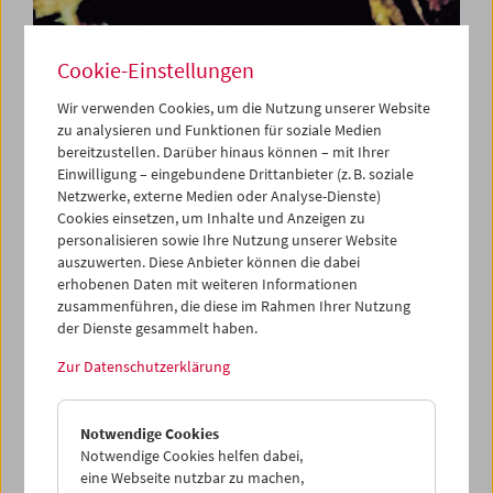
Cookie-Einstellungen
Wir verwenden Cookies, um die Nutzung unserer Website
Was ist Film:
zu analysieren und Funktionen für soziale Medien
bereitzustellen. Darüber hinaus können – mit Ihrer
Programm 15-21
Einwilligung – eingebundene Drittanbieter (z. B. soziale
Netzwerke, externe Medien oder Analyse-Dienste)
Cookies einsetzen, um Inhalte und Anzeigen zu
personalisieren sowie Ihre Nutzung unserer Website
Mit Werken von Kenneth Anger, Martin Arnold, Luis
auszuwerten. Diese Anbieter können die dabei
Buñuel, Cinématographe Lumière, René Clair & Francis
erhobenen Daten mit weiteren Informationen
Picabia, Carl Theodor Dreyer, Ken Jacobs, Man Ray, Ron
zusammenführen, die diese im Rahmen Ihrer Nutzung
Rice, Walter Ruttmann, Paul Sharits, Robert Siodmak &
der Dienste gesammelt haben.
Edgar G. Ulmer, Dziga Vertov, Andy Warhol
Zur Datenschutzerklärung
Peter Kubelka gestaltete 1996 aus Anlass der
Hundertjahrfeier des Kinos das Zyklische Programm
Was
ist Film.
Das Programm definiert, so Kubelka, "durch
Notwendige Cookies
Beispiele den Film als eigenständige Kunstgattung, als
Notwendige Cookies helfen dabei,
Werkzeug, welches neue Denkweisen vermittelt. Es wird
eine Webseite nutzbar zu machen,