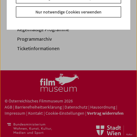
Spielplan
Nur notwendige Cookies verwenden
Vorschau Sept / Okt 2026
Regelmäßige Programme
Programmarchiv
Ticketinformationen
© Österreichisches Filmmuseum 2026
AGB
|
Barrierefreiheitserklärung
|
Datenschutz
|
Hausordnung
|
Impressum
|
Kontakt
|
Cookie-Einstellungen
|
Vertrag widerrufen