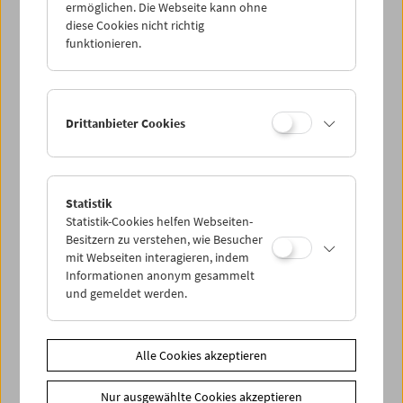
Zeit: Der Film selbst! (Stefan Huber)
ermöglichen. Die Webseite kann ohne
diese Cookies nicht richtig
Cinemini on Tour
entstand im Rahmen des Projektes
funktionieren.
CINEMINI, in dem das Österreichische Filmmuseum Partner
ist. CINEMINI wird vom Creative Europe MEDIA-Programm
gefördert.
Drittanbieter Cookies
Ab 3 Jahren
Eintritt: 4,50 Euro pro Person, Ermäßigung mit
Kinderaktivcard (3 Euro pro Person). Karten können für
Statistik
diese Veranstaltung reserviert oder an unserer Kassa
Statistik-Cookies helfen Webseiten-
gekauft werden.
Besitzern zu verstehen, wie Besucher
mit Webseiten interagieren, indem
Informationen anonym gesammelt
Link
CINEMINI
und gemeldet werden.
Share on
Alle Cookies akzeptieren
Nur ausgewählte Cookies akzeptieren