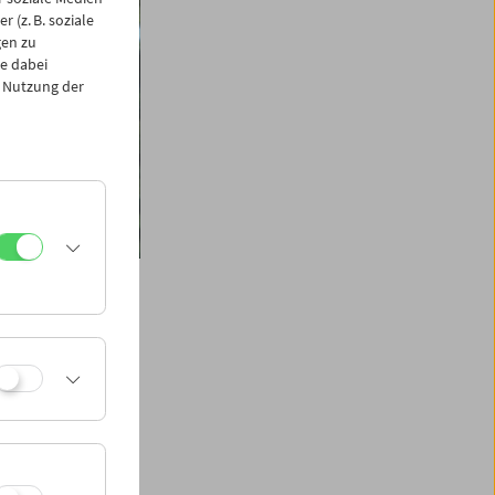
 (z. B. soziale
gen zu
e dabei
 Nutzung der
schaft, kurz Eumig,
s Patronenhülsen