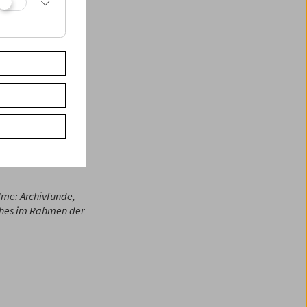
tieg die Firma
ung des
itgestaltet.
elfältige
et und
schichte des
ehrfilme und
nie Zingl)
n
Uschi Seemann
,
lme: Archivfunde,
ches im Rahmen der