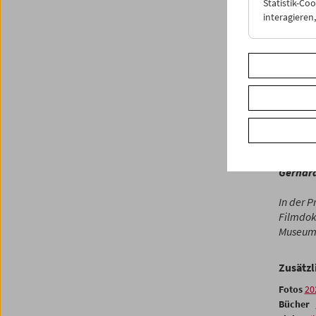
Statistik-Co
und Rad
interagiere
1931 in
Videofo
Im Jahr
Filmsam
kontext
Wiener 
private
Einführ
Gerhar
In der 
Filmdok
Museums
Zusätzl
Fotos
20
Bücher