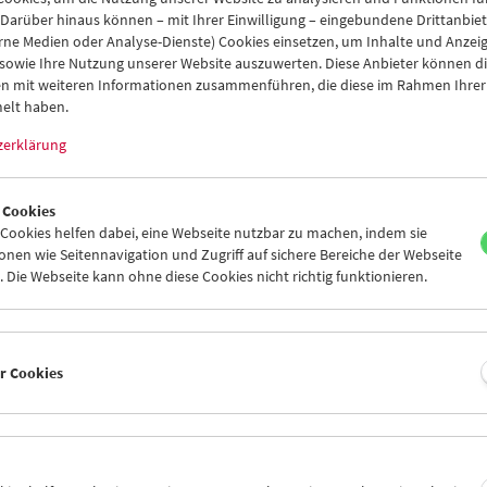
 Darüber hinaus können – mit Ihrer Einwilligung – eingebundene Drittanbieter
rne Medien oder Analyse-Dienste) Cookies einsetzen, um Inhalte und Anzei
 sowie Ihre Nutzung unserer Website auszuwerten. Diese Anbieter können di
n mit weiteren Informationen zusammenführen, die diese im Rahmen Ihrer
elt haben.
zerklärung
 Cookies
ookies helfen dabei, eine Webseite nutzbar zu machen, indem sie
nen wie Seitennavigation und Zugriff auf sichere Bereiche der Webseite
 Die Webseite kann ohne diese Cookies nicht richtig funktionieren.
ut:
g: Vom Funken zur Projektion
er Cookies
l 2023
9 unter dem Namen Elektrizitäts- und Metallwaren-Industrie-Gesell
ete österreichische Unternehmen stellte zunächst Feuerzeuge au