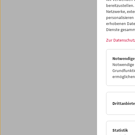
bereitzustellen.
Netzwerke, exte
personalisieren
erhobenen Date
Dienste gesamm
Zur Datenschut
Notwendige
Notwendige C
Grundfunktio
ermöglichen.
Treibg
Eumi
Drittanbiet
23. Apri
Das 191
Statistik
gegründ