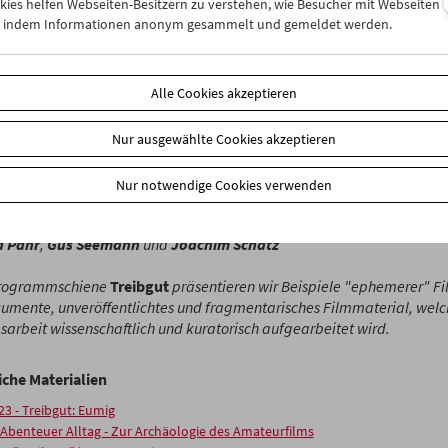
okies helfen Webseiten-Besitzern zu verstehen, wie Besucher mit Webseiten
iogeräte her. Mit dem Leitspruch "eumig macht das Filmen leicht" s
n, indem Informationen anonym gesammelt und gemeldet werden.
 die Produktion von Schmalfilmgeräten ein und hat bis zur Einführ
rmats die private Filmpraxis von Amateurfilmer*innen maßgeblich m
Alle Cookies akzeptieren
 2021 übergab das eumigMuseum seine umfangreiche und äußerst vi
mlung an das Filmmuseum, die seither kontinuierlich aufgearbeit
ualisiert wird. Die beiden Filmprogramme geben Einblicke in die Ge
Nur ausgewählte Cookies akzeptieren
Unternehmens und ihrer Akteur*innen: Werksfilme, Werbefilme, L
 Filme zeichnen den Weg von Eumig nach. (Janneke van Dalen, Stefa
Nur notwendige Cookies verwenden
ungen von
Janneke van Dalen
und
Stefanie Zingl
, in Anwesenheit vo
d Pahr
,
Gus Seemann
und
Joachim Schätz
Programmschiene
Treibgut
präsentieren wir Beispiele "ephemerer" Fi
umente, unveröffentlichtes und fragmentarisches Filmmaterial, wel
arbeit wissenschaftlich und kuratorisch aufgearbeitet wird.
iche Materialien
23 - Treibgut: Eumig
Abenteuer Alltag - Zur Archäologie des Amateurfilms