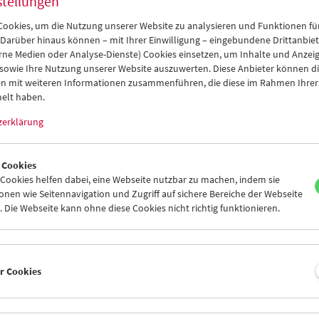
stellungen
ookies, um die Nutzung unserer Website zu analysieren und Funktionen für
 Darüber hinaus können – mit Ihrer Einwilligung – eingebundene Drittanbieter
rne Medien oder Analyse-Dienste) Cookies einsetzen, um Inhalte und Anzei
 sowie Ihre Nutzung unserer Website auszuwerten. Diese Anbieter können di
n mit weiteren Informationen zusammenführen, die diese im Rahmen Ihrer
elt haben.
zerklärung
 Cookies
ookies helfen dabei, eine Webseite nutzbar zu machen, indem sie
 You Cannot See Elsewhere
nen wie Seitennavigation und Zugriff auf sichere Bereiche der Webseite
 Die Webseite kann ohne diese Cookies nicht richtig funktionieren.
-Vogel-Atlas Kapitel 15:
Poesie der Tableaux vivants
er Cookies
ember 2023