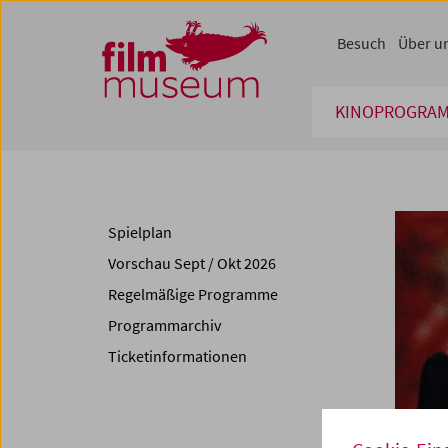
Accesskey [1]
Accesskey [4]
Accesskey [2]
Accesskey [3]
Zum Inhalt
Zum Hauptmenü
Zur Servicenavigation
Zum Suche
Besuch
Über u
KINOPROGRA
Spielplan
Vorschau Sept / Okt 2026
Regelmäßige Programme
Programmarchiv
Ticketinformationen