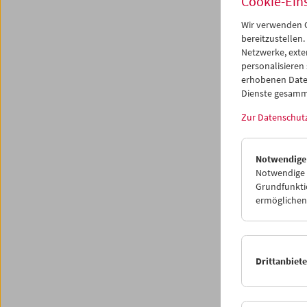
Cookie-Ein
Wir verwenden C
bereitzustellen.
Netzwerke, exte
personalisieren
erhobenen Date
Dienste gesamm
Zur Datenschut
Notwendige
Notwendige C
Films
Grundfunktio
ermöglichen.
Amos
Die 
Drittanbiet
14. Dez